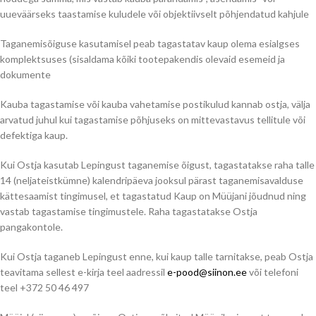
uueväärseks taastamise kuludele või objektiivselt põhjendatud kahjule
Taganemisõiguse kasutamisel peab tagastatav kaup olema esialgses
komplektsuses (sisaldama kõiki tootepakendis olevaid esemeid ja
dokumente
Kauba tagastamise või kauba vahetamise postikulud kannab ostja, välja
arvatud juhul kui tagastamise põhjuseks on mittevastavus tellitule või
defektiga kaup.
Kui Ostja kasutab Lepingust taganemise õigust, tagastatakse raha talle
14 (neljateistkümne) kalendripäeva jooksul pärast taganemisavalduse
kättesaamist tingimusel, et tagastatud Kaup on Müüjani jõudnud ning
vastab tagastamise tingimustele. Raha tagastatakse Ostja
pangakontole.
Kui Ostja taganeb Lepingust enne, kui kaup talle tarnitakse, peab Ostja
teavitama sellest e-kirja teel aadressil
e-pood@siinon.ee
või telefoni
teel +372 50 46 497