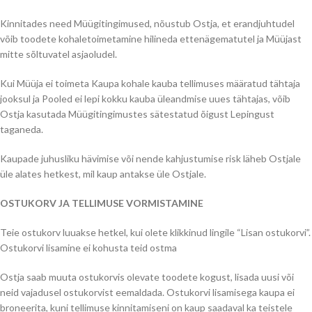
Kinnitades need Müügitingimused, nõustub Ostja, et erandjuhtudel
võib toodete kohaletoimetamine hilineda ettenägematutel ja Müüjast
mitte sõltuvatel asjaoludel.
Kui Müüja ei toimeta Kaupa kohale kauba tellimuses määratud tähtaja
jooksul ja Pooled ei lepi kokku kauba üleandmise uues tähtajas, võib
Ostja kasutada Müügitingimustes sätestatud õigust Lepingust
taganeda.
Kaupade juhusliku hävimise või nende kahjustumise risk läheb Ostjale
üle alates hetkest, mil kaup antakse üle Ostjale.
OSTUKORV JA TELLIMUSE VORMISTAMINE
Teie ostukorv luuakse hetkel, kui olete klikkinud lingile “Lisan ostukorvi”.
Ostukorvi lisamine ei kohusta teid ostma
Ostja saab muuta ostukorvis olevate toodete kogust, lisada uusi või
neid vajadusel ostukorvist eemaldada. Ostukorvi lisamisega kaupa ei
broneerita, kuni tellimuse kinnitamiseni on kaup saadaval ka teistele