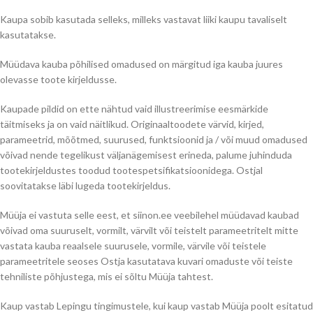
Kaupa sobib kasutada selleks, milleks vastavat liiki kaupu tavaliselt
kasutatakse.
Müüdava kauba põhilised omadused on märgitud iga kauba juures
olevasse toote kirjeldusse.
Kaupade pildid on ette nähtud vaid illustreerimise eesmärkide
täitmiseks ja on vaid näitlikud. Originaaltoodete värvid, kirjed,
parameetrid, mõõtmed, suurused, funktsioonid ja / või muud omadused
võivad nende tegelikust väljanägemisest erineda, palume juhinduda
tootekirjeldustes toodud tootespetsifikatsioonidega. Ostjal
soovitatakse läbi lugeda tootekirjeldus.
Müüja ei vastuta selle eest, et siinon.ee veebilehel müüdavad kaubad
võivad oma suuruselt, vormilt, värvilt või teistelt parameetritelt mitte
vastata kauba reaalsele suurusele, vormile, värvile või teistele
parameetritele seoses Ostja kasutatava kuvari omaduste või teiste
tehniliste põhjustega, mis ei sõltu Müüja tahtest.
Kaup vastab Lepingu tingimustele, kui kaup vastab Müüja poolt esitatud