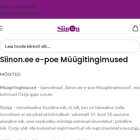
Skip to navigation
Skip to main content
Siinon.ee e-poe Müügitingimused
MÕISTED
Müügitingimused
– käesolevad „Siinon.ee e-poe Müügitingimused“, mis
kehtivad Ostja igale ostule.
Ostja
– teovõimeline füüsiline isik, st isik, kes on täisealine, kelle
teovõimet ei ole piiratud kohtulikult; vähemalt 15- kuni 18-aastane
alaealine isik, oma seadusliku esindaja eelneval nõusolekul ; juriidiline
isik. Ostja võib olla kodulehel registreeritud või registreerimata kasutaja.