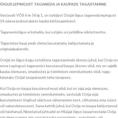
ÕIGUS LEPINGUST TAGANEDA JA KAUPADE TAGASTAMINE
Vastavalt VÕS §-le 56 lg 1, on tarbijast Ostjal õigus taganeda lepingust
14-päeva jooksul alates kauba kättesaamisest.
Taganemisõigus ei kohaldu, kui ostjaks on juriidiline isik/ettevõte.
Tagastatav kaup peab olema kasutamata, kahjustamata ja
originaalpakendis.
Ostjal on õigus kogu ostuhinna tagastamisele üksnes juhul, kui Ostja on
enne Lepingust taganemist kasutanud kaupa üksnes viisil, mis on vajalik
kauba olemuses, omadustes ja toimimises veendumiseks viisil, nagu
lubataks Ostjal tavapäraselt teha tavapoes.
Kui Ostja on kaupa kasutanud muul viisil, kui on vaja asja olemuses,
omadustes ja toimimises veendumiseks, vastutab Ostja asja
kasutamisest tingitud väärtuse vähenemise eest, sõltumata oma süüst
või vabandatavusest. Sama kehtib juhul, kui Ostja on kaupa kahjustanud
või hävitanud. Nimetatud juhtudel on Müüjal õigus tasaarvestada Ostja
nõudega summa, mis vastab kauba parandamis-, asendamis- või