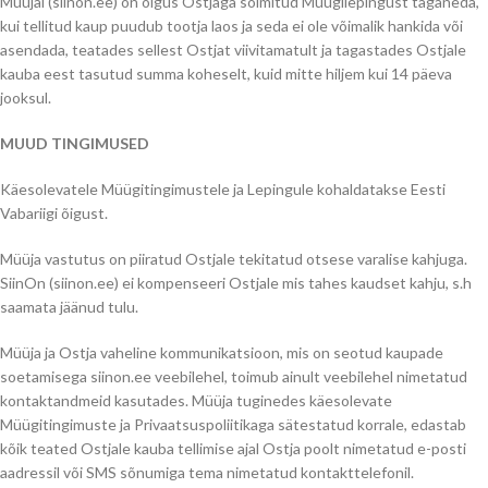
Müüjal (siinon.ee) on õigus Ostjaga sõlmitud Müügilepingust taganeda,
kui tellitud kaup puudub tootja laos ja seda ei ole võimalik hankida või
asendada, teatades sellest Ostjat viivitamatult ja tagastades Ostjale
kauba eest tasutud summa koheselt, kuid mitte hiljem kui 14 päeva
jooksul.
MUUD TINGIMUSED
Käesolevatele Müügitingimustele ja Lepingule kohaldatakse Eesti
Vabariigi õigust.
Müüja vastutus on piiratud Ostjale tekitatud otsese varalise kahjuga.
SiinOn (siinon.ee) ei kompenseeri Ostjale mis tahes kaudset kahju, s.h
saamata jäänud tulu.
Müüja ja Ostja vaheline kommunikatsioon, mis on seotud kaupade
soetamisega siinon.ee veebilehel, toimub ainult veebilehel nimetatud
kontaktandmeid kasutades. Müüja tuginedes käesolevate
Müügitingimuste ja Privaatsuspoliitikaga sätestatud korrale, edastab
kõik teated Ostjale kauba tellimise ajal Ostja poolt nimetatud e-posti
aadressil või SMS sõnumiga tema nimetatud kontakttelefonil.