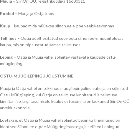
Müüja
– SiinOn OÜ, registrikoodiga 16600311
Pooled
– Müüja ja Ostja koos
Kaup
– kaubad mida müüakse siinon.ee e-poe veebikeskonnas
Tellimus
– Ostja poolt esitatud soov osta siinon.ee-s müügil olevat
kaupa, mis on täpsustatud samas tellimuses.
Leping
– Ostja ja Müüja vahel sõlmitav vastavate kaupade ostu-
müügileping.
OSTU-MÜÜGILEPINGU JÕUSTUMINE
Müüja ja Ostja vahel on tekkinud müügilepinguline suhe ja on sõlmitud
Ostu-Müügileping, kui Ostja on tellimuse kinnitanud ja tellimuse
kinnitamise järgi tasumisele kuuluv ostusumma on laekunud SiinOn OÜ
arvelduskontole.
Loetakse, et Ostja ja Müüja vahel sõlmitud Lepingu tingimused on
identsed Siinon.ee e-poe Müügitingimustega ja sellised Lepingud