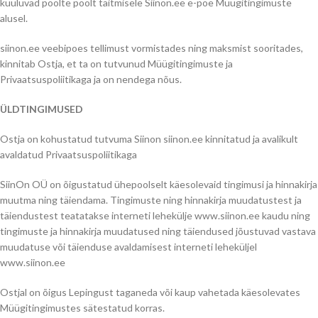
kuuluvad poolte poolt täitmisele Siinon.ee e-poe Müügitingimuste
alusel.
siinon.ee veebipoes tellimust vormistades ning maksmist sooritades,
kinnitab Ostja, et ta on tutvunud Müügitingimuste ja
Privaatsuspoliitikaga ja on nendega nõus.
ÜLDTINGIMUSED
Ostja on kohustatud tutvuma Siinon siinon.ee kinnitatud ja avalikult
avaldatud Privaatsuspoliitikaga
SiinOn OÜ on õigustatud ühepoolselt käesolevaid tingimusi ja hinnakirja
muutma ning täiendama. Tingimuste ning hinnakirja muudatustest ja
täiendustest teatatakse interneti lehekülje www.siinon.ee kaudu ning
tingimuste ja hinnakirja muudatused ning täiendused jõustuvad vastava
muudatuse või täienduse avaldamisest interneti leheküljel
www.siinon.ee
Ostjal on õigus Lepingust taganeda või kaup vahetada käesolevates
Müügitingimustes sätestatud korras.