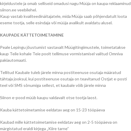
kirjeldustele ja omab selliseid omadusi nagu Müüja on kaupa reklaaminud
siinon.ee veebilehel.
Kaup vastab kvaliteedinäitajatele, mida Müüja saab põhjendatult loota
eseme tootja, selle esindaja või müüja avalikult avaldatu alusel.
KAUPADE KÄTTETOIMETAMINE
Peale Lepingu jõustumist vastavalt Müügitingimustele, toimetatakse
kaup Teile kohale Teie poolt tellimuse vormistamisel valitud Omniva
pakiautomaati.
Tellitud Kaubale tuleb järele minna postiteenuse osutaja määratud
tähtaja jooksul, kui postiteenuse osutaja on teavitanud Ostjat e-posti
teel või SMS sõnumiga sellest, et kaubale võib järele minna
Siinon e-pood müüb kaupu valdavalt otse tootja laost.
Kauba kättetoimetamise eeldatav aeg on 15-23 tööpäeva
Kaubad mille kättetoimetamise eeldatav aeg on 2-5 tööpäeva on
märgistatud eraldi kirjega „Kiire tarne“