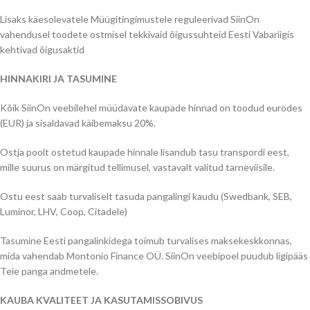
Lisaks käesolevatele Müügitingimustele reguleerivad SiinOn
vahendusel toodete ostmisel tekkivaid õigussuhteid Eesti Vabariigis
kehtivad õigusaktid
HINNAKIRI JA TASUMINE
Kõik SiinOn veebilehel müüdavate kaupade hinnad on toodud eurodes
(EUR) ja sisaldavad käibemaksu 20%.
Ostja poolt ostetud kaupade hinnale lisandub tasu transpordi eest,
mille suurus on märgitud tellimusel, vastavalt valitud tarneviisile.
Ostu eest saab turvaliselt tasuda pangalingi kaudu (Swedbank, SEB,
Luminor, LHV, Coop, Citadele)
Tasumine Eesti pangalinkidega toimub turvalises maksekeskkonnas,
mida vahendab Montonio Finance OÜ. SiinOn veebipoel puudub ligipääs
Teie panga andmetele.
KAUBA KVALITEET JA KASUTAMISSOBIVUS