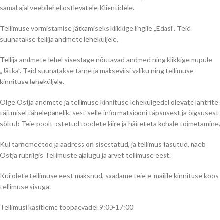
samal ajal veebilehel ostlevatele Klientidele.
Tellimuse vormistamise jätkamiseks klikkige lingile „Edasi”. Teid
suunatakse tellija andmete leheküljele.
Tellija andmete lehel sisestage nõutavad andmed ning klikkige nupule
„Jätka”. Teid suunatakse tarne ja makseviisi valiku ning tellimuse
kinnituse leheküljele.
Olge Ostja andmete ja tellimuse kinnituse lehekülgedel olevate lahtrite
täitmisel tähelepanelik, sest selle informatsiooni täpsusest ja õigsusest
sõltub Teie poolt ostetud toodete kiire ja häireteta kohale toimetamine.
Kui tarnemeetod ja aadress on sisestatud, ja tellimus tasutud, näeb
Ostja rubriigis Tellimuste ajalugu ja arvet tellimuse eest.
Kui olete tellimuse eest maksnud, saadame teie e-mailile kinnituse koos
tellimuse sisuga.
Tellimusi käsitleme tööpäevadel 9:00-17:00