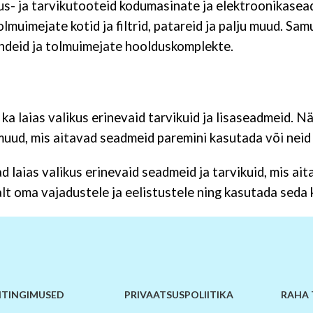
s- ja tarvikutooteid kodumasinate ja elektroonikasea
lmuimejate kotid ja filtrid, patareid ja palju muud. Sam
ndeid ja tolmuimejate hoolduskomplekte.
laias valikus erinevaid tarvikuid ja lisaseadmeid. Näi
u muud, mis aitavad seadmeid paremini kasutada või neid
laias valikus erinevaid seadmeid ja tarvikuid, mis ait
 oma vajadustele ja eelistustele ning kasutada seda ko
TINGIMUSED
PRIVAATSUSPOLIITIKA
RAHA 