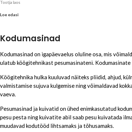
Tootja laos
Loe edasi
Kodumasinad
Kodumasinad on igapäevaelus oluline osa, mis võimald
ulatub köögitehnikast pesumasinateni. Kodumasinate p
Köögitehnika hulka kuuluvad näiteks pliidid, ahjud, 
valmistamise sujuva kulgemise ning võimaldavad kokk
vaeva.
Pesumasinad ja kuivatid on ühed enimkasutatud koduma
pesu pesta ning kuivatite abil saab pesu kuivatada ilm
muudavad kodutööd lihtsamaks ja tõhusamaks.