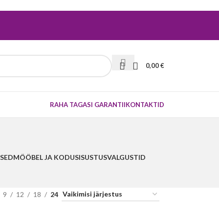
0,00
€
RAHA TAGASI GARANTII
KONTAKTID
SED
MÖÖBEL JA KODUSISUSTUS
VALGUSTID
9
12
18
24