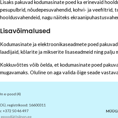
Lisaks pakuvad kodumasinate poed ka erinevaid hooldu
pesupulbrid, nõudepesuvahendid, kohvi- ja veefiltrid, to
hooldusvahendeid, nagu näiteks ekraanipuhastusvahe
Lisavõimalused
Kodumasinate ja elektroonikaseadmete poed pakuvad ka 
laadijaid, kõlarite ja mikserite lisaseadmeid ning palj
Kokkuvõttes võib öelda, et kodumasinate poed pakuvad 
mugavamaks. Oluline on aga valida õige seade vastavalt
 OÜ, registrikood: 16600311
n: +372 50 46 497
MÜÜGI
 epood(ät)siinon.ee