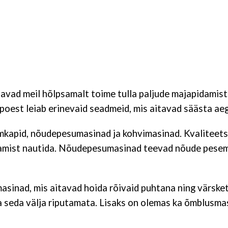
avad meil hõlpsamalt toime tulla paljude majapidamist
oest leiab erinevaid seadmeid, mis aitavad säästa aeg
külmkapid, nõudepesumasinad ja kohvimasinad. Kvalitee
amist nautida. Nõudepesumasinad teevad nõude pesemi
sinad, mis aitavad hoida rõivaid puhtana ning värske
a seda välja riputamata. Lisaks on olemas ka õmblusmas