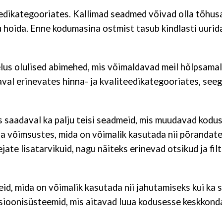
eedikategooriates. Kallimad seadmed võivad olla tõhu
 hoida. Enne kodumasina ostmist tasub kindlasti uurida 
us olulised abimehed, mis võimaldavad meil hõlpsamalt
l erinevates hinna- ja kvaliteedikategooriates, seega 
s saadaval ka palju teisi seadmeid, mis muudavad kodu
ja võimsustes, mida on võimalik kasutada nii põrandate
te lisatarvikuid, nagu näiteks erinevad otsikud ja filt
id, mida on võimalik kasutada nii jahutamiseks kui ka
atsioonisüsteemid, mis aitavad luua kodusesse keskkond