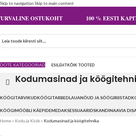
Skip to navigation
Skip to main content
TURVALINE OSTUKOHT 100 % EESTI KAPIT
OOTE KATEGOORIAD
ESILEHT
KÕIK TOOTED
Kodumasinad ja köögitehn
KÖÖGITARVIKUD
KÖÖGITARBED
LAUANÕUD JA SÖÖGIRIISTAD
K
KÖÖGIMÖÖBLI KÄEPIDEMED
AKSESSUAARID
SKANDINAAVIA DIS
Home
»
Kodu ja Köök
»
Kodumasinad ja köögitehnika