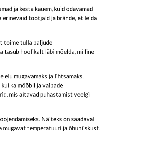
samad ja kesta kauem, kuid odavamad
erinevaid tootjaid ja brände, et leida
 toime tulla paljude
tasub hoolikalt läbi mõelda, milline
se elu mugavamaks ja lihtsamaks.
 kui ka mööbli ja vaipade
rid, mis aitavad puhastamist veelgi
 soojendamiseks. Näiteks on saadaval
a mugavat temperatuuri ja õhuniiskust.