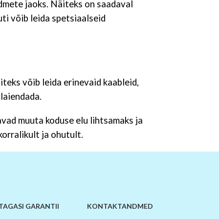
dmete jaoks. Näiteks on saadaval
uti võib leida spetsiaalseid
teks võib leida erinevaid kaableid,
 laiendada.
avad muuta koduse elu lihtsamaks ja
rralikult ja ohutult.
TAGASI GARANTII
KONTAKTANDMED