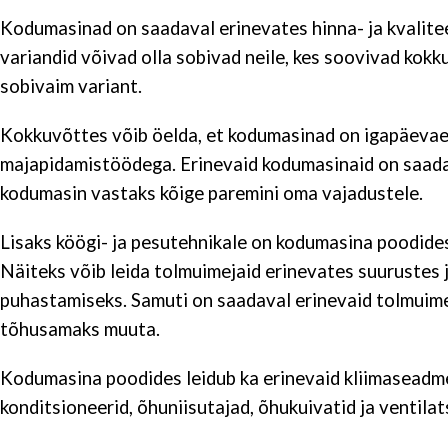
Kodumasinad on saadaval erinevates hinna- ja kvalit
variandid võivad olla sobivad neile, kes soovivad kokku
sobivaim variant.
Kokkuvõttes võib öelda, et kodumasinad on igapäevael
majapidamistöödega. Erinevaid kodumasinaid on saadava
kodumasin vastaks kõige paremini oma vajadustele.
Lisaks köögi- ja pesutehnikale on kodumasina poodide
Näiteks võib leida tolmuimejaid erinevates suurustes 
puhastamiseks. Samuti on saadaval erinevaid tolmuimeja
tõhusamaks muuta.
Kodumasina poodides leidub ka erinevaid kliimaseadme
konditsioneerid, õhuniisutajad, õhukuivatid ja ventil