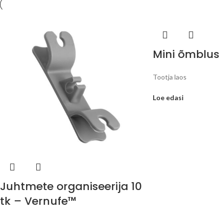
Mini õmblu
Tootja laos
Loe edasi
Juhtmete organiseerija 10
tk – Vernufe™