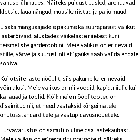
vanuserühmades. Näiteks puidust pusled, arendavad
klotsid, lauamängud, muusikariistad ja palju muud.
Lisaks mänguasjadele pakume ka suurepärast valikut
lasterõivaid, alustades väikelaste riietest kuni
teismeliste garderoobini. Meie valikus on erinevaid
stiile, värve ja suurusi, nii et igaüks saab valida endale
sobiva.
Kui otsite lastemööblit, siis pakume ka erinevaid
võimalusi. Meie valikus on nii voodid, kapid, riiulid kui
ka lauad ja toolid. Kõik meie mööblitooted on
disainitud nii, et need vastaksid kõrgeimatele
ohutusstandarditele ja vastupidavusnõuetele.
Turvavarustus on samuti oluline osa lastekaubast.
Meie valikus on erinevaid turvatooteid, näiteks