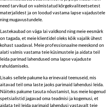
need tarvikud on valmistatud kõrgekvaliteetsetest
materjalidest ja on loodud vastama lapse vajadustele
ning mugavustundele.
Lastekaubad on väga lai valdkond ning meie eesmärk
on tagada, et meie klientidel oleks kõik vajalik ühest
kohast saadaval. Meie professionaalne meeskond on
alati valmis vastama teie küsimustele ja aidata teil
leida parimad lahendused oma lapse vajaduste
rahuldamiseks.
Lisaks sellele pakume ka erinevaid teenuseid, mis
aitavad teil oma laste jaoks parimaid lahendusi leida.
Näiteks pakume tasuta nõustamist, kus meie kogenud
spetsialistid jagavad oma teadmisi ja kogemusi, et
aidata teil leida parimaid lahendusi vastavalt teie