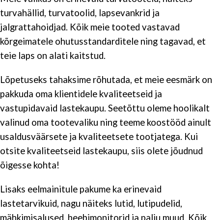
turvahällid, turvatoolid, lapsevankrid ja
jalgrattahoidjad. Kõik meie tooted vastavad
kõrgeimatele ohutusstandarditele ning tagavad, et
teie laps on alati kaitstud.
Lõpetuseks tahaksime rõhutada, et meie eesmärk on
pakkuda oma klientidele kvaliteetseid ja
vastupidavaid lastekaupu. Seetõttu oleme hoolikalt
valinud oma tootevaliku ning teeme koostööd ainult
usaldusväärsete ja kvaliteetsete tootjatega. Kui
otsite kvaliteetseid lastekaupu, siis olete jõudnud
õigesse kohta!
Lisaks eelmainitule pakume ka erinevaid
lastetarvikuid, nagu näiteks lutid, lutipudelid,
mähkimisalused, beebimonitorid ja palju muud. Kõik