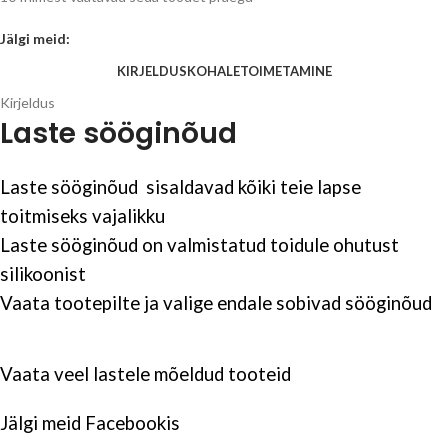
Jälgi meid:
KIRJELDUS
KOHALETOIMETAMINE
Kirjeldus
Laste sööginõud
Laste sööginõud sisaldavad kõiki teie lapse
toitmiseks vajalikku
Laste sööginõud on valmistatud toidule ohutust
silikoonist
Vaata tootepilte ja valige endale sobivad sööginõud
Vaata veel
lastele mõeldud tooteid
Jälgi meid
Facebookis