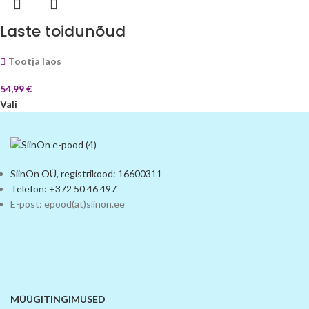
Laste toidunõud
Tootja laos
54,99
€
Vali
SiinOn OÜ, registrikood: 16600311
Telefon: +372 50 46 497
E-post: epood(ät)siinon.ee
MÜÜGITINGIMUSED