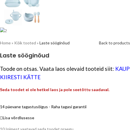
Home
»
Kõik tooted
»
Laste sööginõud
Back to products
Laste sööginõud
Toode on otsas. Vaata laos olevaid tooteid siit:
KAUP
KIIRESTI KÄTTE
Seda toodet ei ole hetkel laos ja pole seetõttu saadaval.
14 päevane tagastusõigus - Raha tagasi garantii
Lisa võrdlusesse
10
Inimest vaatavad seda toodet praegu