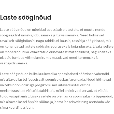
Laste sööginõud
Laste sööginõud on mõeldud spetsiaalselt lastele, et muuta nende
söögiaeg lihtsamaks, lõbusamaks ja turvalisemaks. Need hõlmavad
tavaliselt sööginõusid, nagu taldrikud, kausid, tassid ja söögiriistad, mis
on kohandatud lastele sobivaks suuruseks ja kujunduseks. Lisaks sellele
on mõned nõud ka valmistatud erinevatest materjalidest, nagu näiteks
plastik, bambus või melamiin, mis muudavad need kergemaks ja
vastupidavamaks.
Laste sööginõude hulka kuuluvad ka spetsiaalsed söömisabivahendid,
mis aitavad lastel iseseisvalt söömise oskusi arendada. Need hõlmavad
näiteks nõrkvoolikuga joogikõrsi, mis aitavad lastel vältida
neelamisraskusi või toidutaldrikuid, millel on kõrged servad, et vältida
toidu väljapillamist. Lisaks sellele on olemas ka söömisalus- ja õppenõud,
mis aitavad lastel õppida sööma ja jooma iseseisvalt ning arendada käe-
silma koordinatsiooni.