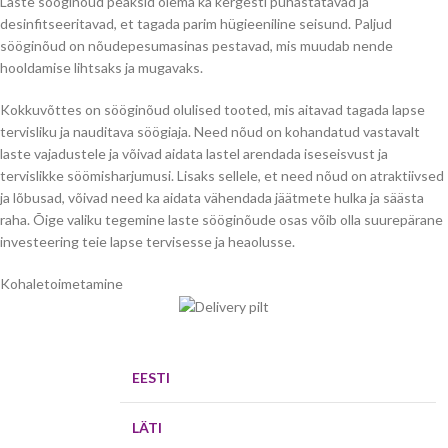
Laste sööginõud peaksid olema ka kergesti puhastatavad ja
desinfitseeritavad, et tagada parim hügieeniline seisund. Paljud
sööginõud on nõudepesumasinas pestavad, mis muudab nende
hooldamise lihtsaks ja mugavaks.
Kokkuvõttes on sööginõud olulised tooted, mis aitavad tagada lapse
tervisliku ja nauditava söögiaja. Need nõud on kohandatud vastavalt
laste vajadustele ja võivad aidata lastel arendada iseseisvust ja
tervislikke söömisharjumusi. Lisaks sellele, et need nõud on atraktiivsed
ja lõbusad, võivad need ka aidata vähendada jäätmete hulka ja säästa
raha. Õige valiku tegemine laste sööginõude osas võib olla suurepärane
investeering teie lapse tervisesse ja heaolusse.
Kohaletoimetamine
EESTI
LÄTI