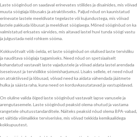
Laste sööginõud on saadaval erinevates stiilides ja disainides, mis võivad
muuta söögiaja lõbusaks ja atraktiivseks. Paljud nõud on kaunistatud
erinevate lastele meeldivate tegelaste või kujundustega, mis võivad
lastele pakkuda lõbusat ja meeldivat söögiaega. Mõned sööginõud on ka
valmistatud erksates värvides, mis aitavad lastel huvi tunda söögi vastu
ja julgustada neid rohkem sööma.
Kokkuvõtvalt võib öelda, et laste sööginõud on olulised laste tervisliku
ja nauditava söögiaja tagamiseks. Need nõud on spetsiaalselt
kohandatud vastavalt laste vajadustele ja võivad aidata lastel arendada
iseseisvust ja tervislikke söömisharjumusi. Lisaks sellele, et need nõud
on atraktiivsed ja lõbusad, võivad need ka aidata vähendada jäätmete
hulka ja säästa raha, kuna need on korduvkasutatavad ja vastupidavad.
On oluline valida õiged laste sööginõud vastavalt lapse vanusele ja
arengutasemele. Laste sööginõud peaksid olema ohutud ja vastama
rangetele ohutusstandarditele. Näiteks peaksid nõud olema BPA-vabad,
et vältida võimalikke terviseriske, mis võivad tekkida kemikaalidega
kokkupuutest.