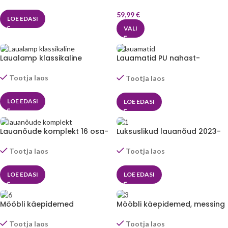
59,99
€
LOE EDASI
VALI
Laualamp klassikaline
Lauamatid PU nahast-
Mikaso™
Tootja laos
Tootja laos
LOE EDASI
LOE EDASI
Lauanõude komplekt 16 osa-
Luksuslikud lauanõud 2023-
Mikaso™
Mikaso™
Tootja laos
Tootja laos
LOE EDASI
LOE EDASI
Mööbli käepidemed
Mööbli käepidemed, messing
Tootja laos
Tootja laos