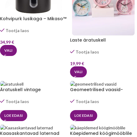
Kohvipurk lusikaga – Mikaso™
Tootja laos
Laste äratuskell
34,99
€
VALI
Tootja laos
19,99
€
VALI
Äratuskell vintage
Geomeetrilised vaasid-
Mikaso™
Tootja laos
Tootja laos
LOE EDASI
LOE EDASI
Kaasaskantavad laternad
Käepidemed köögimööblile