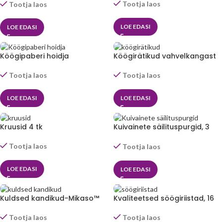
Tootja laos
Tootja laos
LOE EDASI
LOE EDASI
Köögipaberi hoidja
Köögirätikud vahvelkangast
marmorist alusel-Mikaso™
3 tk- LovelyKitchen™
Tootja laos
Tootja laos
LOE EDASI
LOE EDASI
Kruusid 4 tk
Kuivainete säilituspurgid, 3
osa-Mikaso™
Tootja laos
Tootja laos
LOE EDASI
LOE EDASI
Kuldsed kandikud-Mikaso™
Kvaliteetsed söögiriistad, 16
osa – Mikaso™
Tootja laos
Tootja laos