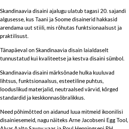
Skandinaavia disaini ajalugu ulatub tagasi 20. sajandi
algusesse, kus Taani ja Soome disainerid hakkasid
arendama uut stiili, mis rõhutas funktsionaalsust ja
praktilisust.
Tänapäeval on Skandinaavia disain laialdaselt
tunnustatud kui kvaliteetse ja kestva disaini sümbol.
Skandinaavia disaini märksõnade hulka kuuluvad
lihtsus, funktsionaalsus, esteetiline puhtus,
looduslikud materjalid, neutraalsed värvid, kõrged
standardid ja keskkonnasõbralikkus.
Need põhimõtted on aidanud luua mitmeid ikoonilisi
disainiesemeid, nagu näiteks Arne Jacobseni Egg Tool,
Alvar Aalto Savoy vaas ja Poul Henningseni PH