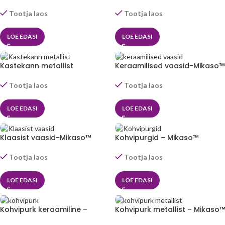
Tootja laos
Tootja laos
LOE EDASI
LOE EDASI
Kastekann metallist
Keraamilised vaasid-Mikaso™
Tootja laos
Tootja laos
LOE EDASI
LOE EDASI
Klaasist vaasid-Mikaso™
Kohvipurgid – Mikaso™
Tootja laos
Tootja laos
LOE EDASI
LOE EDASI
Kohvipurk keraamiline –
Kohvipurk metallist – Mikaso™
Mikaso™