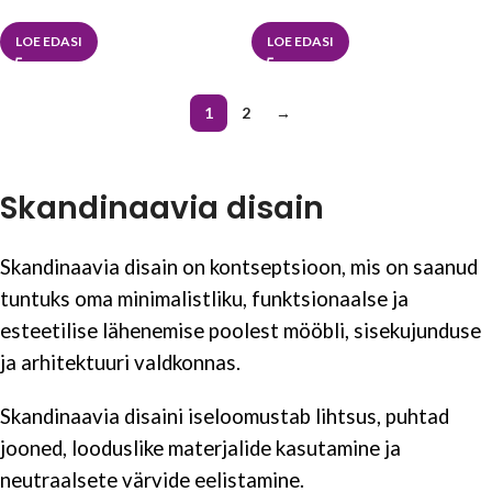
LOE EDASI
LOE EDASI
1
2
→
Skandinaavia disain
Skandinaavia disain on kontseptsioon, mis on saanud
tuntuks oma minimalistliku, funktsionaalse ja
esteetilise lähenemise poolest mööbli, sisekujunduse
ja arhitektuuri valdkonnas.
Skandinaavia disaini iseloomustab lihtsus, puhtad
jooned, looduslike materjalide kasutamine ja
neutraalsete värvide eelistamine.