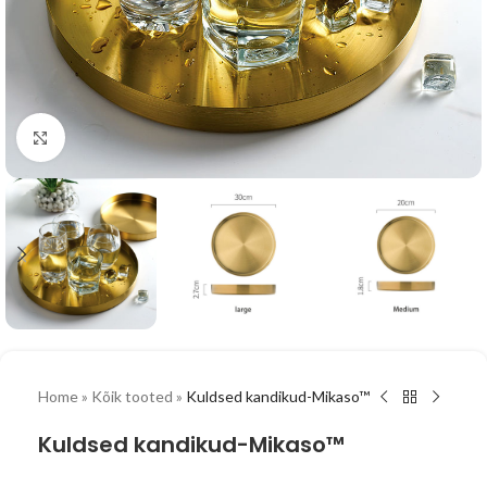
Vaata suuremalt
Home
»
Kõik tooted
»
Kuldsed kandikud-Mikaso™
Kuldsed kandikud-Mikaso™