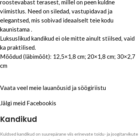
roostevabast terasest, millel on peen kuldne
viimistlus. Need on siledad, vastupidavad ja
elegantsed, mis sobivad ideaalselt teie kodu
kaunistama .
Luksuslikud kandikud ei ole mitte ainult stiilsed, vaid
ka praktilised.
Mõõdud (läbimõõt): 12,5×1,8 cm; 20×1,8 cm; 30×2,7
cm
Vaata veel meie
lauanõusid ja söögiriistu
Jälgi meid
Facebookis
Kandikud
Kuldsed kandikud on suurepärane viis erinevate toidu- ja joogitarvikute