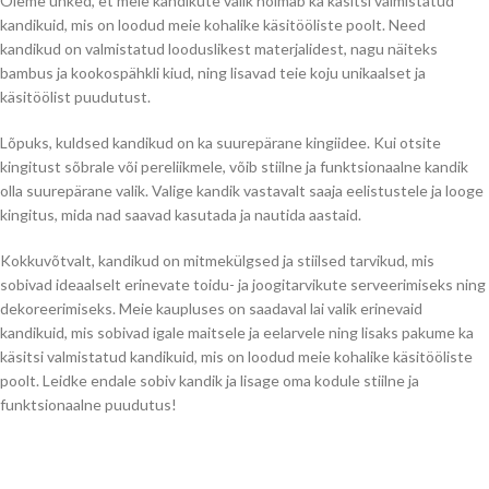
Oleme uhked, et meie kandikute valik hõlmab ka käsitsi valmistatud
kandikuid, mis on loodud meie kohalike käsitööliste poolt. Need
kandikud on valmistatud looduslikest materjalidest, nagu näiteks
bambus ja kookospähkli kiud, ning lisavad teie koju unikaalset ja
käsitöölist puudutust.
Lõpuks, kuldsed kandikud on ka suurepärane kingiidee. Kui otsite
kingitust sõbrale või pereliikmele, võib stiilne ja funktsionaalne kandik
olla suurepärane valik. Valige kandik vastavalt saaja eelistustele ja looge
kingitus, mida nad saavad kasutada ja nautida aastaid.
Kokkuvõtvalt, kandikud on mitmekülgsed ja stiilsed tarvikud, mis
sobivad ideaalselt erinevate toidu- ja joogitarvikute serveerimiseks ning
dekoreerimiseks. Meie kaupluses on saadaval lai valik erinevaid
kandikuid, mis sobivad igale maitsele ja eelarvele ning lisaks pakume ka
käsitsi valmistatud kandikuid, mis on loodud meie kohalike käsitööliste
poolt. Leidke endale sobiv kandik ja lisage oma kodule stiilne ja
funktsionaalne puudutus!