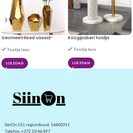
Köögipaberi hoidja
Geomeetrilised vaasid-
marmorist alusel-Mikaso™
Mikaso™
Tootja laos
Tootja laos
LOE EDASI
LOE EDASI
SiinOn OÜ, registrikood: 16600311
Telefon: +372 50 46 497