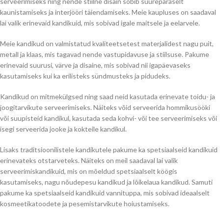
serveerimiseks ning nende stiilne disain sobib suurepäraselt
kaunistamiseks ja interjööri täiendamiseks. Meie kaupluses on saadaval
lai valik erinevaid kandikuid, mis sobivad igale maitsele ja eelarvele.
Meie kandikud on valmistatud kvaliteetsetest materjalidest nagu puit,
metall ja klaas, mis tagavad nende vastupidavuse ja stiilsuse. Pakume
erinevaid suurusi, värve ja disaine, mis sobivad nii igapäevaseks
kasutamiseks kui ka erilisteks sündmusteks ja pidudeks.
Kandikud on mitmekülgsed ning saad neid kasutada erinevate toidu- ja
joogitarvikute serveerimiseks. Näiteks võid serveerida hommikusööki
või suupisteid kandikul, kasutada seda kohvi- või tee serveerimiseks või
isegi serveerida jooke ja kokteile kandikul.
Lisaks traditsioonilistele kandikutele pakume ka spetsiaalseid kandikuid
erinevateks otstarveteks. Näiteks on meil saadaval lai valik
serveerimiskandikuid, mis on mõeldud spetsiaalselt köögis
kasutamiseks, nagu nõudepesu kandikud ja lõikelaua kandikud. Samuti
pakume ka spetsiaalseid kandikuid vannituppa, mis sobivad ideaalselt
kosmeetikatoodete ja pesemistarvikute hoiustamiseks.