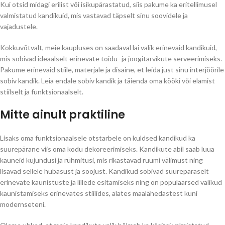
Kui otsid midagi erilist või isikupärastatud, siis pakume ka eritellimusel
valmistatud kandikuid, mis vastavad täpselt sinu soovidele ja
vajadustele.
Kokkuvõtvalt, meie kaupluses on saadaval lai valik erinevaid kandikuid,
mis sobivad ideaalselt erinevate toidu- ja joogitarvikute serveerimiseks.
Pakume erinevaid stiile, materjale ja disaine, et leida just sinu interjöörile
sobiv kandik. Leia endale sobiv kandik ja täienda oma kööki või elamist
stiilselt ja funktsionaalselt.
Mitte ainult praktiline
Lisaks oma funktsionaalsele otstarbele on kuldsed kandikud ka
suurepärane viis oma kodu dekoreerimiseks. Kandikute abil saab luua
kauneid kujundusi ja rühmitusi, mis rikastavad ruumi välimust ning
lisavad sellele hubasust ja soojust. Kandikud sobivad suurepäraselt
erinevate kaunistuste ja lillede esitamiseks ning on populaarsed valikud
kaunistamiseks erinevates stiilides, alates maalähedastest kuni
modernseteni.