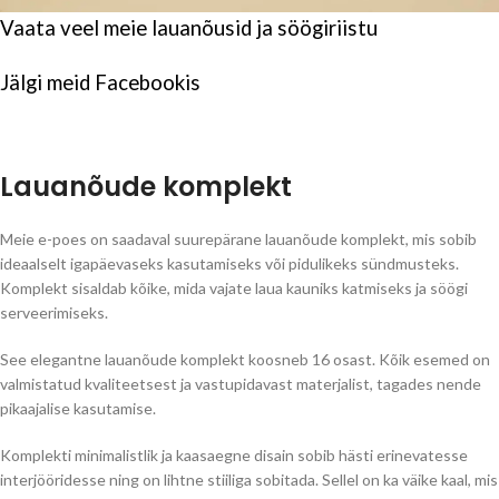
Vaata veel meie
lauanõusid ja söögiriistu
Jälgi meid
Facebookis
Lauanõude komplekt
Meie e-poes on saadaval suurepärane lauanõude komplekt, mis sobib
ideaalselt igapäevaseks kasutamiseks või pidulikeks sündmusteks.
Komplekt sisaldab kõike, mida vajate laua kauniks katmiseks ja söögi
serveerimiseks.
See elegantne lauanõude komplekt koosneb 16 osast. Kõik esemed on
valmistatud kvaliteetsest ja vastupidavast materjalist, tagades nende
pikaajalise kasutamise.
Komplekti minimalistlik ja kaasaegne disain sobib hästi erinevatesse
interjööridesse ning on lihtne stiiliga sobitada. Sellel on ka väike kaal, mis