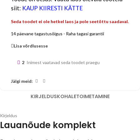
siit:
KAUP KIIRESTI KÄTTE
Seda toodet ei ole hetkel laos ja pole seetõttu saadaval.
14 päevane tagastusõigus - Raha tagasi garantii
Lisa võrdlusesse
2
Inimest vaatavad seda toodet praegu
Jälgi meid:
KIRJELDUS
KOHALETOIMETAMINE
Kirjeldus
Lauanõude komplekt