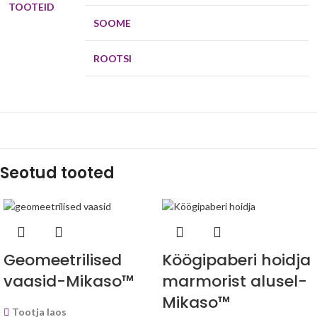
TOOTEID
SOOME
ROOTSI
Seotud tooted
Geomeetrilised
Köögipaberi hoidja
vaasid-Mikaso™
marmorist alusel-
Mikaso™
Tootja laos