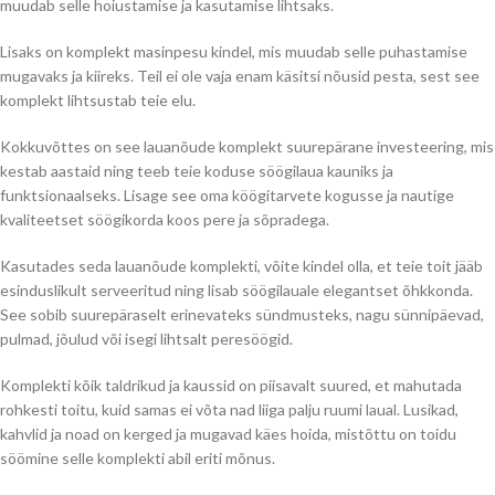
muudab selle hoiustamise ja kasutamise lihtsaks.
Lisaks on komplekt masinpesu kindel, mis muudab selle puhastamise
mugavaks ja kiireks. Teil ei ole vaja enam käsitsi nõusid pesta, sest see
komplekt lihtsustab teie elu.
Kokkuvõttes on see lauanõude komplekt suurepärane investeering, mis
kestab aastaid ning teeb teie koduse söögilaua kauniks ja
funktsionaalseks. Lisage see oma köögitarvete kogusse ja nautige
kvaliteetset söögikorda koos pere ja sõpradega.
Kasutades seda lauanõude komplekti, võite kindel olla, et teie toit jääb
esinduslikult serveeritud ning lisab söögilauale elegantset õhkkonda.
See sobib suurepäraselt erinevateks sündmusteks, nagu sünnipäevad,
pulmad, jõulud või isegi lihtsalt peresöögid.
Komplekti kõik taldrikud ja kaussid on piisavalt suured, et mahutada
rohkesti toitu, kuid samas ei võta nad liiga palju ruumi laual. Lusikad,
kahvlid ja noad on kerged ja mugavad käes hoida, mistõttu on toidu
söömine selle komplekti abil eriti mõnus.