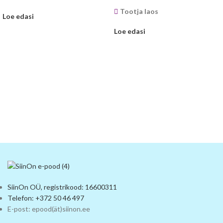
Tootja laos
Loe edasi
Loe edasi
SiinOn OÜ, registrikood: 16600311
Telefon: +372 50 46 497
E-post: epood(ät)siinon.ee