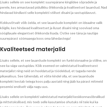
Lisaks sellele on see komplekt suurepärane kingiidee sõpradele ja
perele, kes armastavad pidulikku õhkkonda ja kvaliteetset lauanõud. Nad
hindavad kindlasti selle komplekti stiilset disaini ja vastupidavust.
Kokkuvõtvalt võib öelda, et see lauanõude komplekt on ideaalne valik
kõigile, kes hindavad kvaliteetset ja ilusat disaini ning soovivad oma
söögilauale elegantset õhkkonda lisada. Ostke see täna ja nautige
suurepärast söömaaega koos oma lähedastega!
Kvaliteetsed materjalid
Lisaks sellele, et see lauanõude komplekt on funktsionaalne ja stiilne, on
see ka väga vastupidav. Kõik esemed on valmistatud kvaliteetsest
materjalist ning neid on hooldatud ja töödeldud, et tagada nende
pikaealisus. See tähendab, et võite kindel olla, et see lauanõude
komplekt kestab teiega koos palju aastaid ning jääb ka pärast mitmeid
pesemisi endiselt välja nagu uus.
Lisaks sellele on komplekti valmistatud materjalid keskkonnasõbralikud
ja mittetoksilised, mis teeb selle kasutamise ohutuks nii teie kui ka