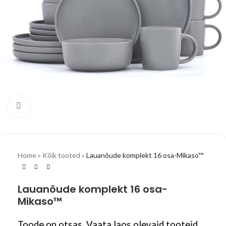
Vaata suuremalt
Home
»
Kõik tooted
»
Lauanõude komplekt 16 osa-Mikaso™
Lauanõude komplekt 16 osa-
Mikaso™
Toode on otsas. Vaata laos olevaid tooteid