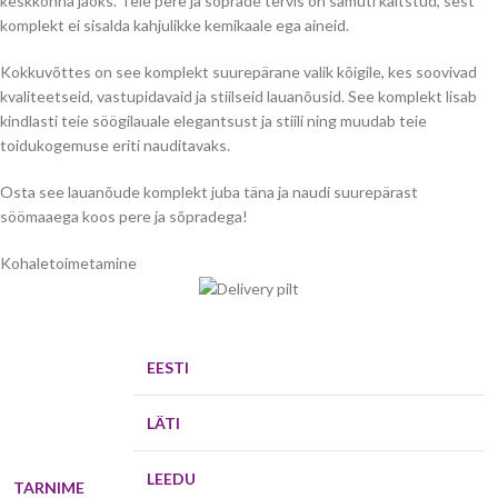
keskkonna jaoks. Teie pere ja sõprade tervis on samuti kaitstud, sest
komplekt ei sisalda kahjulikke kemikaale ega aineid.
Kokkuvõttes on see komplekt suurepärane valik kõigile, kes soovivad
kvaliteetseid, vastupidavaid ja stiilseid lauanõusid. See komplekt lisab
kindlasti teie söögilauale elegantsust ja stiili ning muudab teie
toidukogemuse eriti nauditavaks.
Osta see lauanõude komplekt juba täna ja naudi suurepärast
söömaaega koos pere ja sõpradega!
Kohaletoimetamine
EESTI
LÄTI
LEEDU
TARNIME