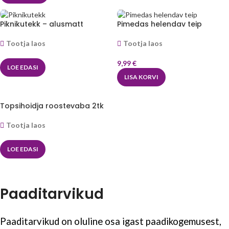
Piknikutekk – alusmatt
Pimedas helendav teip
Tootja laos
Tootja laos
9,99
€
LOE EDASI
LISA KORVI
Topsihoidja roostevaba 2tk
Tootja laos
LOE EDASI
Paaditarvikud
Paaditarvikud on oluline osa igast paadikogemusest,