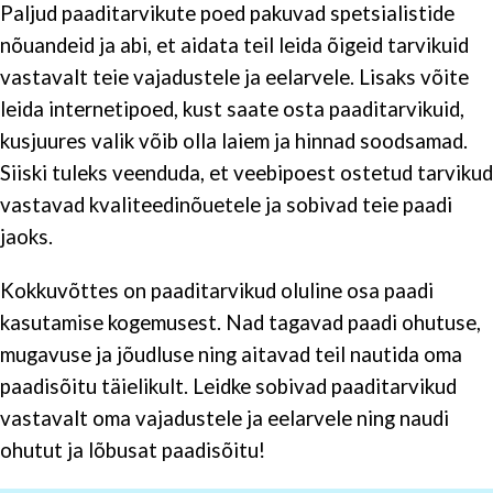
Paljud paaditarvikute poed pakuvad spetsialistide
nõuandeid ja abi, et aidata teil leida õigeid tarvikuid
vastavalt teie vajadustele ja eelarvele. Lisaks võite
leida internetipoed, kust saate osta paaditarvikuid,
kusjuures valik võib olla laiem ja hinnad soodsamad.
Siiski tuleks veenduda, et veebipoest ostetud tarvikud
vastavad kvaliteedinõuetele ja sobivad teie paadi
jaoks.
Kokkuvõttes on paaditarvikud oluline osa paadi
kasutamise kogemusest. Nad tagavad paadi ohutuse,
mugavuse ja jõudluse ning aitavad teil nautida oma
paadisõitu täielikult. Leidke sobivad paaditarvikud
vastavalt oma vajadustele ja eelarvele ning naudi
ohutut ja lõbusat paadisõitu!