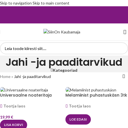
Skip to navigation
Skip to main content
Jahi -ja paaditarvikud
Kategooriad
Home
»
Jahi -ja paaditarvikud
Universaalne noateritaja
Melamiinist puhastuskäsn 3tk
Tootja laos
Tootja laos
19,99
€
LOE EDASI
LISA KORVI