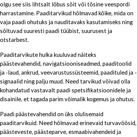
olgu see siis lihtsalt lõbus sõit või tõsine veespordi
harrastamine. Paaditarvikud hõlmavad kõike, mida on
vaja paadi ohutuks ja nauditavaks kasutamiseks ning
sõltuvad suuresti paadi tüübist, suurusest ja
otstarbest.
Paaditarvikute hulka kuuluvad näiteks
päästevahendid, navigatsiooniseadmed, paaditoolid
ja -laud, ankrud, veevarustussüsteemid, paadituled ja -
signaalid ning palju muud. Need tarvikud võivad olla
kohandatud vastavalt paadi spetsifikatsioonidele ja
disainile, et tagada parim võimalik kogemus ja ohutus.
Paadi päästevahendid on üks olulisemaid
paaditarvikuid. Need hõlmavad erinevaid turvavöösid,
päästeveste, päästeparve, esmaabivahendeid ja