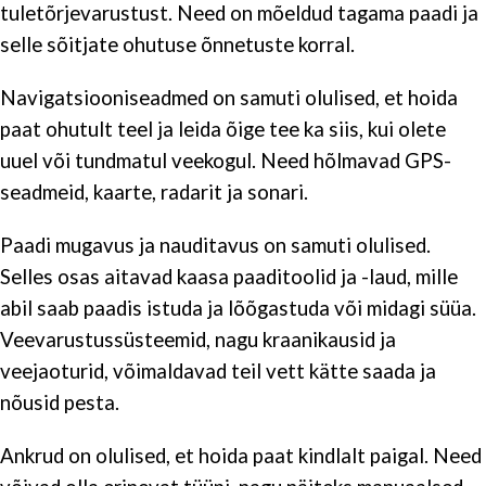
tuletõrjevarustust. Need on mõeldud tagama paadi ja
selle sõitjate ohutuse õnnetuste korral.
Navigatsiooniseadmed on samuti olulised, et hoida
paat ohutult teel ja leida õige tee ka siis, kui olete
uuel või tundmatul veekogul. Need hõlmavad GPS-
seadmeid, kaarte, radarit ja sonari.
Paadi mugavus ja nauditavus on samuti olulised.
Selles osas aitavad kaasa paaditoolid ja -laud, mille
abil saab paadis istuda ja lõõgastuda või midagi süüa.
Veevarustussüsteemid, nagu kraanikausid ja
veejaoturid, võimaldavad teil vett kätte saada ja
nõusid pesta.
Ankrud on olulised, et hoida paat kindlalt paigal. Need