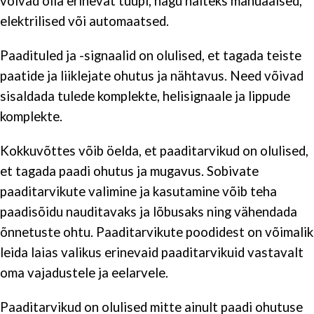
võivad olla erinevat tüüpi, nagu näiteks manuaalsed,
elektrilised või automaatsed.
Paadituled ja -signaalid on olulised, et tagada teiste
paatide ja liiklejate ohutus ja nähtavus. Need võivad
sisaldada tulede komplekte, helisignaale ja lippude
komplekte.
Kokkuvõttes võib öelda, et paaditarvikud on olulised,
et tagada paadi ohutus ja mugavus. Sobivate
paaditarvikute valimine ja kasutamine võib teha
paadisõidu nauditavaks ja lõbusaks ning vähendada
õnnetuste ohtu. Paaditarvikute poodidest on võimalik
leida laias valikus erinevaid paaditarvikuid vastavalt
oma vajadustele ja eelarvele.
Paaditarvikud on olulised mitte ainult paadi ohutuse