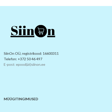
SiinOn OÜ, registrikood: 16600311
Telefon: +372 50 46 497
E-post: epood(ät)siinon.ee
MÜÜGITINGIMUSED