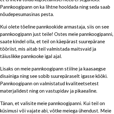
Pannkoogipann on ka lihtne hooldada ning seda saab
nõudepesumasinas pesta.
Kui olete tõeline pannkookide armastaja, siis on see
pannkoogipann just teile! Ostes meie pannkoogipanni,
saate kindel olla, et teil on käepärast suurepärane
tööriist, mis aitab teil valmistada maitsvaid ja
täiuslikke pannkooke igal ajal.
Lisaks on meie pannkoogipann stiilne ja kaasaegse
disainiga ning see sobib suurepäraselt igasse kööki.
Pannkoogipann on valmistatud kvaliteetsetest
materjalidest ning on vastupidav ja pikaealine.
Tänan, et valisite meie pannkoogipanni. Kui teil on
küsimusi või vajate abi, võtke meiega ühendust. Meie