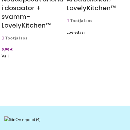
i dosaator +
LovelyKitchen™
svamm-
Tootja laos
LovelyKitchen™
Loe edasi
Tootja laos
9,99
€
Vali