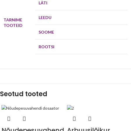
LÄTI
LEEDU
TARNIME
TOOTEID
SOOME
ROOTSI
Seotud tooted
Nõudepesuvahend
Arbuusilõikur,