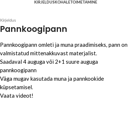
KIRJELDUS
KOHALETOIMETAMINE
Kirjeldus
Pannkoogipann
Pannkoogipann omleti ja muna praadimiseks, pann on
valmistatud mittenakkuvast materjalist.
Saadaval 4 auguga või 2+1 suure auguga
pannkoogipann
Väga mugav kasutada muna ja pannkookide
küpsetamisel.
Vaata videot!