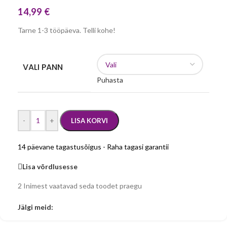
14,99
€
Tarne 1-3 tööpäeva. Telli kohe!
VALI PANN
Puhasta
-
+
LISA KORVI
14 päevane tagastusõigus - Raha tagasi garantii
Lisa võrdlusesse
2
Inimest vaatavad seda toodet praegu
Jälgi meid: