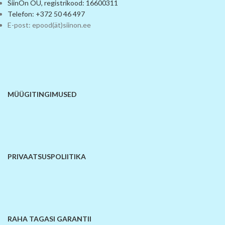
SiinOn OÜ, registrikood: 16600311
Telefon: +372 50 46 497
E-post: epood(ät)siinon.ee
MÜÜGITINGIMUSED
PRIVAATSUSPOLIITIKA
RAHA TAGASI GARANTII