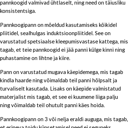
pannkoogid valmivad ühtlaselt, ning need on täiusliku
konsistentsiga.
Pannkoogipann on mõeldud kasutamiseks kõikidel
pliitidel, sealhulgas induktsioonpliitidel. See on
varustatud spetsiaalse kleepumisvastase kattega, mis
tagab, et teie pannkoogid ei jää panni külge kinni ning
puhastamine on lihtne ja kiire.
Pann on varustatud mugava käepidemega, mis tagab
kindla haarde ning võimaldab teil panni hõlpsalt ja
turvaliselt kasutada. Lisaks on käepide valmistatud
materjalist mis tagab, et see ei kuumene liiga palju
ning võimaldab teil ohutult panni käes hoida.
Pannkoogipann on 3 või nelja eraldi auguga, mis tagab,
et erineva toidu küpsetamisel need ei seguneks.