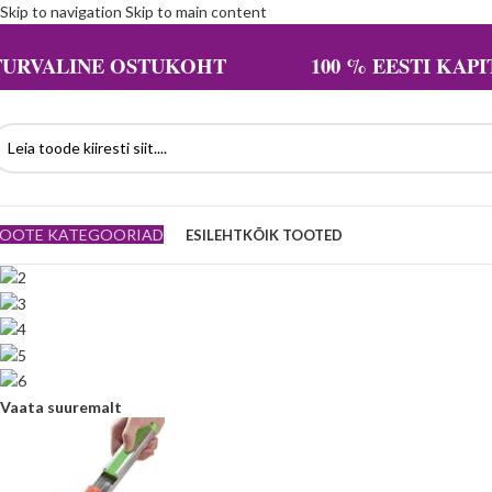
Skip to navigation
Skip to main content
TURVALINE OSTUKOHT 100 % EESTI KAPIT
OOTE KATEGOORIAD
ESILEHT
KÕIK TOOTED
Vaata suuremalt