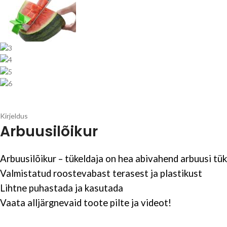
Kirjeldus
Arbuusilõikur
Arbuusilõikur – tükeldaja on hea abivahend arbuusi tü
Valmistatud roostevabast terasest ja plastikust
Lihtne puhastada ja kasutada
Vaata alljärgnevaid toote pilte ja videot!