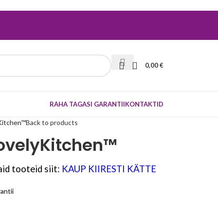
0,00
€
RAHA TAGASI GARANTII
KONTAKTID
yKitchen™
Back to products
LovelyKitchen™
id tooteid siit:
KAUP KIIRESTI KÄTTE
antii