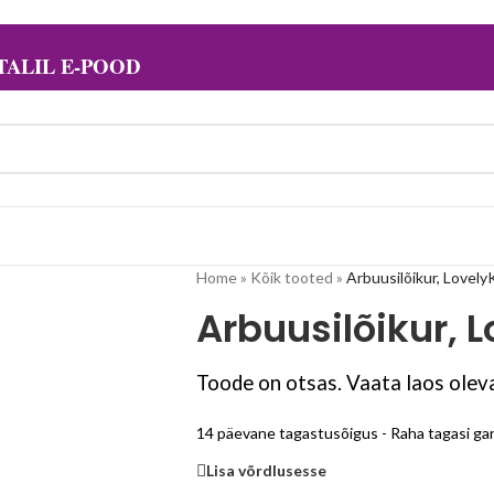
ALIL E-POOD
Home
»
Kõik tooted
»
Arbuusilõikur, Lovel
Arbuusilõikur, 
Toode on otsas. Vaata laos oleva
14 päevane tagastusõigus - Raha tagasi gar
Lisa võrdlusesse