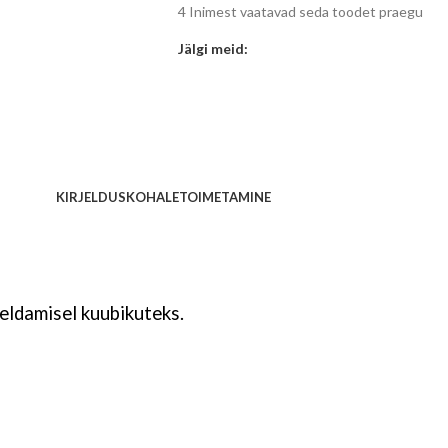
4
Inimest vaatavad seda toodet praegu
Jälgi meid:
KIRJELDUS
KOHALETOIMETAMINE
keldamisel kuubikuteks.