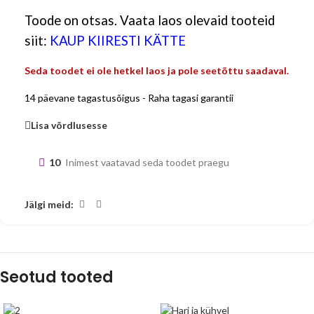
Toode on otsas. Vaata laos olevaid tooteid
siit:
KAUP KIIRESTI KÄTTE
Seda toodet ei ole hetkel laos ja pole seetõttu saadaval.
14 päevane tagastusõigus - Raha tagasi garantii
Lisa võrdlusesse
10
Inimest vaatavad seda toodet praegu
Jälgi meid:
Seotud tooted