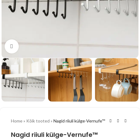
Vaata suuremalt
Home
»
Kõik tooted
»
Nagid riiuli külge-Vernufe™
Nagid riiuli külge-Vernufe™