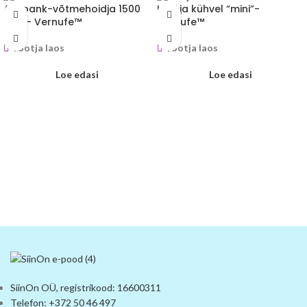
Akupank-võtmehoidja 1500
Hari ja kühvel “mini”-
mAh- Vernufe™
Vernufe™
Tootja laos
Tootja laos
Loe edasi
Loe edasi
SiinOn OÜ, registrikood: 16600311
Telefon: +372 50 46 497