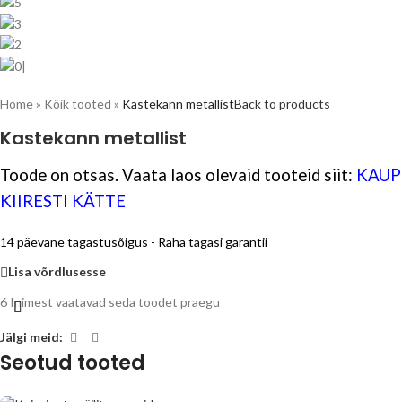
Home
»
Kõik tooted
»
Kastekann metallist
Back to products
Kastekann metallist
Toode on otsas. Vaata laos olevaid tooteid siit:
KAUP
KIIRESTI KÄTTE
14 päevane tagastusõigus - Raha tagasi garantii
Lisa võrdlusesse
6
Inimest vaatavad seda toodet praegu
Jälgi meid:
Seotud tooted