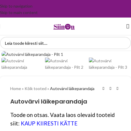
Skip to navigation
Skip to main content
Vaata suuremalt
Home
»
Kõik tooted
»
Autovärvi läikeparandaja
Autovärvi läikeparandaja
Toode on otsas. Vaata laos olevaid tooteid
siit:
KAUP KIIRESTI KÄTTE