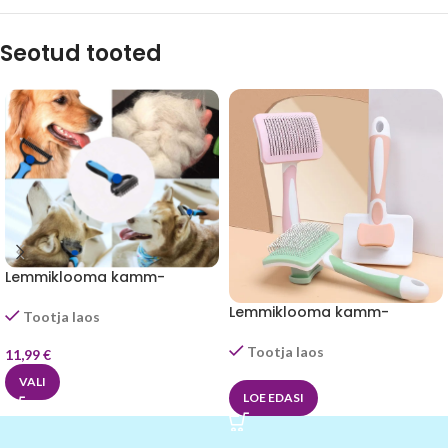
Seotud tooted
Lemmiklooma kamm-
BunnyUncle™
Lemmiklooma kamm-
Tootja laos
BunnyUncle™
Tootja laos
11,99
€
VALI
LOE EDASI