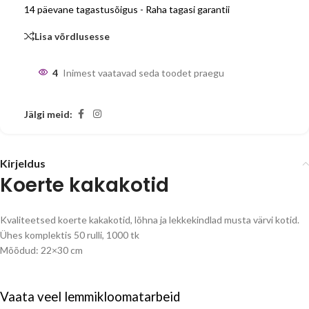
14 päevane tagastusõigus - Raha tagasi garantii
Lisa võrdlusesse
4
Inimest vaatavad seda toodet praegu
Jälgi meid:
Kirjeldus
Koerte kakakotid
Kvaliteetsed koerte kakakotid, lõhna ja lekkekindlad musta värvi kotid.
Ühes komplektis 50 rulli, 1000 tk
Mõõdud: 22×30 cm
Vaata veel
lemmikloomatarbeid