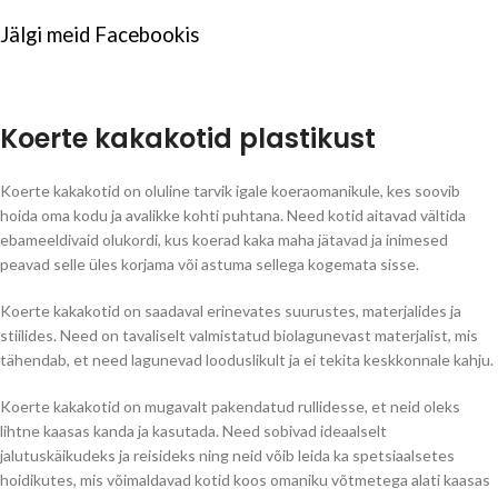
Jälgi meid
Facebookis
Koerte kakakotid plastikust
Koerte kakakotid on oluline tarvik igale koeraomanikule, kes soovib
hoida oma kodu ja avalikke kohti puhtana. Need kotid aitavad vältida
ebameeldivaid olukordi, kus koerad kaka maha jätavad ja inimesed
peavad selle üles korjama või astuma sellega kogemata sisse.
Koerte kakakotid on saadaval erinevates suurustes, materjalides ja
stiilides. Need on tavaliselt valmistatud biolagunevast materjalist, mis
tähendab, et need lagunevad looduslikult ja ei tekita keskkonnale kahju.
Koerte kakakotid on mugavalt pakendatud rullidesse, et neid oleks
lihtne kaasas kanda ja kasutada. Need sobivad ideaalselt
jalutuskäikudeks ja reisideks ning neid võib leida ka spetsiaalsetes
hoidikutes, mis võimaldavad kotid koos omaniku võtmetega alati kaasas