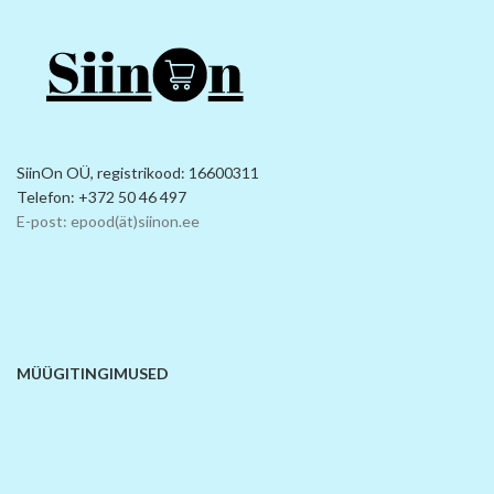
SiinOn OÜ, registrikood: 16600311
Telefon: +372 50 46 497
E-post: epood(ät)siinon.ee
MÜÜGITINGIMUSED