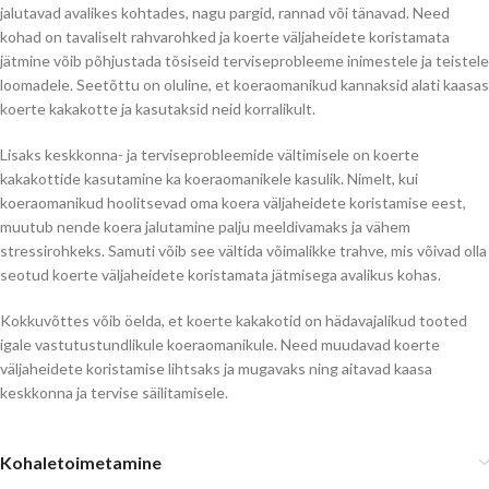
jalutavad avalikes kohtades, nagu pargid, rannad või tänavad. Need
kohad on tavaliselt rahvarohked ja koerte väljaheidete koristamata
jätmine võib põhjustada tõsiseid terviseprobleeme inimestele ja teistele
loomadele. Seetõttu on oluline, et koeraomanikud kannaksid alati kaasas
koerte kakakotte ja kasutaksid neid korralikult.
Lisaks keskkonna- ja terviseprobleemide vältimisele on koerte
kakakottide kasutamine ka koeraomanikele kasulik. Nimelt, kui
koeraomanikud hoolitsevad oma koera väljaheidete koristamise eest,
muutub nende koera jalutamine palju meeldivamaks ja vähem
stressirohkeks. Samuti võib see vältida võimalikke trahve, mis võivad olla
seotud koerte väljaheidete koristamata jätmisega avalikus kohas.
Kokkuvõttes võib öelda, et koerte kakakotid on hädavajalikud tooted
igale vastutustundlikule koeraomanikule. Need muudavad koerte
väljaheidete koristamise lihtsaks ja mugavaks ning aitavad kaasa
keskkonna ja tervise säilitamisele.
Kohaletoimetamine