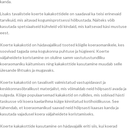
kanda.
Lisaks tavalistele koerte kakakottidele on saadaval ka teisi erinevaid
tarvikuid, mis aitavad kogumisprotsessi hõlbustada. Näiteks võib
kasutada spetsiaalseid kühvleid või kindaid, mis kaitsevad käsi mustuse
eest.
Koerte kakakotid on hädavajalikud tooted kõigile koeraomanikele, kes
soovivad tagada oma kogukonna puhtuse ja hügieeni. Koerte
väljaheidete koristamine on oluline samm vastutustundliku
koeraomaniku käitumises ning kakakottide kasutamine muudab selle
ülesande lihtsaks ja mugavaks.
Koerte kakakotid on tavaliselt valmistatud vastupidavast ja
keskkonnasõbralikust materjalist, mis võimaldab neid hõlpsasti avada ja
sulgeda. Kõige populaarsemad kakakotid on rullides, mis sobivad hästi
taskusse või koera kaelarihma külge kinnitatud kotihoidikusse. See
tähendab, et koeraomanikud saavad neid hõlpsasti kaasas kanda ja
kasutada vajadusel koera väljaheidete koristamiseks.
Koerte kakakottide kasutamine on hädavajalik eriti siis, kui koerad