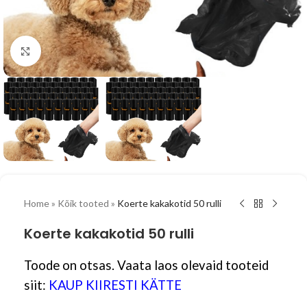
Vaata suuremalt
Home
»
Kõik tooted
»
Koerte kakakotid 50 rulli
Koerte kakakotid 50 rulli
Toode on otsas. Vaata laos olevaid tooteid
siit:
KAUP KIIRESTI KÄTTE