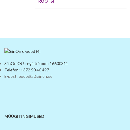
ROOTSI
SiinOn OÜ, registrikood: 16600311
Telefon: +372 50 46 497
E-post: epood(ät)siinon.ee
MÜÜGITINGIMUSED