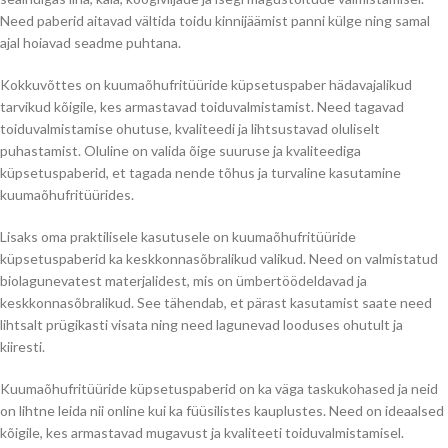
Need paberid aitavad vältida toidu kinnijäämist panni külge ning samal
ajal hoiavad seadme puhtana.
Kokkuvõttes on kuumaõhufritüüride küpsetuspaber hädavajalikud
tarvikud kõigile, kes armastavad toiduvalmistamist. Need tagavad
toiduvalmistamise ohutuse, kvaliteedi ja lihtsustavad oluliselt
puhastamist. Oluline on valida õige suuruse ja kvaliteediga
küpsetuspaberid, et tagada nende tõhus ja turvaline kasutamine
kuumaõhufritüürides.
Lisaks oma praktilisele kasutusele on kuumaõhufritüüride
küpsetuspaberid ka keskkonnasõbralikud valikud. Need on valmistatud
biolagunevatest materjalidest, mis on ümbertöödeldavad ja
keskkonnasõbralikud. See tähendab, et pärast kasutamist saate need
lihtsalt prügikasti visata ning need lagunevad looduses ohutult ja
kiiresti.
Kuumaõhufritüüride küpsetuspaberid on ka väga taskukohased ja neid
on lihtne leida nii online kui ka füüsilistes kauplustes. Need on ideaalsed
kõigile, kes armastavad mugavust ja kvaliteeti toiduvalmistamisel.