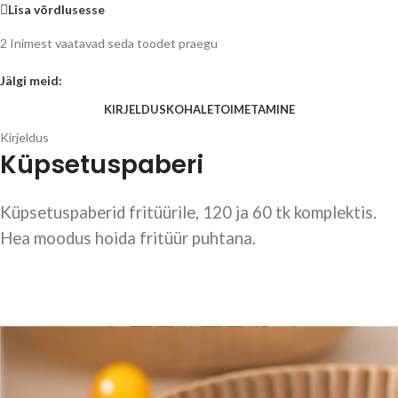
Lisa võrdlusesse
2
Inimest vaatavad seda toodet praegu
Jälgi meid:
KIRJELDUS
KOHALETOIMETAMINE
Kirjeldus
Küpsetuspaberi
Küpsetuspaberid fritüürile, 120 ja 60 tk komplektis.
Hea moodus hoida fritüür puhtana.