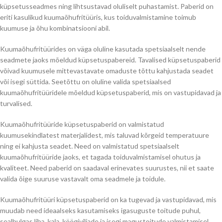
küpsetusseadmes ning lihtsustavad oluliselt puhastamist. Paberid on
eriti kasulikud kuumaõhufritüüris, kus toiduvalmistamine toimub
kuumuse ja õhu kombinatsiooni abil.
Kuumaõhufritüürides on väga oluline kasutada spetsiaalselt nende
seadmete jaoks mõeldud küpsetuspabereid. Tavalised küpsetuspaberid
võivad kuumusele mittevastavate omaduste tõttu kahjustada seadet
või isegi süttida. Seetõttu on oluline valida spetsiaalsed
kuumaõhufritüüridele mõeldud küpsetuspaberid, mis on vastupidavad ja
turvalised.
Kuumaõhufritüüride küpsetuspaberid on valmistatud
kuumusekindlatest materjalidest, mis taluvad kõrgeid temperatuure
ning ei kahjusta seadet. Need on valmistatud spetsiaalselt
kuumaõhufritüüride jaoks, et tagada toiduvalmistamisel ohutus ja
kvaliteet. Need paberid on saadaval erinevates suurustes, nii et saate
valida õige suuruse vastavalt oma seadmele ja toidule.
Kuumaõhufritüüri küpsetuspaberid on ka tugevad ja vastupidavad, mis
muudab need ideaalseks kasutamiseks igasuguste toitude puhul,
sealhulgas liha, kala, köögiviljade ja isegi magustoitude valmistamisel.