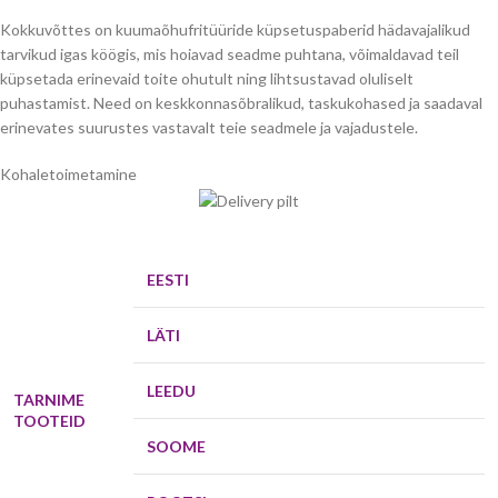
Kokkuvõttes on kuumaõhufritüüride küpsetuspaberid hädavajalikud
tarvikud igas köögis, mis hoiavad seadme puhtana, võimaldavad teil
küpsetada erinevaid toite ohutult ning lihtsustavad oluliselt
puhastamist. Need on keskkonnasõbralikud, taskukohased ja saadaval
erinevates suurustes vastavalt teie seadmele ja vajadustele.
Kohaletoimetamine
EESTI
LÄTI
LEEDU
TARNIME
TOOTEID
SOOME