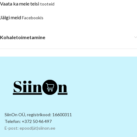
Vaata ka meie teisi
tooteid
Jälgi meid
Facebookis
Kohaletoimetamine
SiinOn OÜ, registrikood: 16600311
Telefon: +372 50 46 497
E-post: epood(ät)siinon.ee