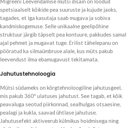
Migreeni Leevendamise mütsi disain on loodud
spetsiaalselt kõikide pea suuruste ja kujude jaoks,
tagades, et iga kasutaja saab mugava ja sobiva
kandmiskogemuse. Selle unikaalne geelipõhine
struktuur järgib täpselt pea kontuure, pakkudes samal
ajal pehmet ja mugavat tuge. Erilist tähelepanu on
pööratud ka silmaümbruse alale, kus müts pakub
leevendust ilma ebamugavust tekitamata.
Jahutustehnoloogia
Mütsi südameks on kõrgtehnoloogiline jahutusgeel,
mis pakub 360° ulatuses jahutust. See tagab, et kõik
peavaluga seotud piirkonnad, sealhulgas otsaesine,
pealagi ja kukla, saavad ühtlase jahutuse.
Jahutusefekt aktiveerub külmikus hoidmisega ning