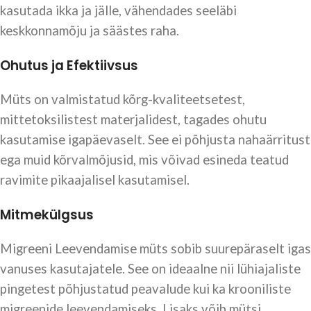
kasutada ikka ja jälle, vähendades seeläbi
keskkonnamõju ja säästes raha.
Ohutus ja Efektiivsus
Müts on valmistatud kõrg-kvaliteetsetest,
mittetoksilistest materjalidest, tagades ohutu
kasutamise igapäevaselt. See ei põhjusta nahaärritust
ega muid kõrvalmõjusid, mis võivad esineda teatud
ravimite pikaajalisel kasutamisel.
Mitmekülgsus
Migreeni Leevendamise müts sobib suurepäraselt igas
vanuses kasutajatele. See on ideaalne nii lühiajaliste
pingetest põhjustatud peavalude kui ka krooniliste
migreenide leevendamiseks. Lisaks võib mütsi