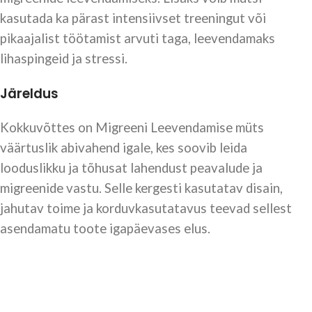
kasutada ka pärast intensiivset treeningut või
pikaajalist töötamist arvuti taga, leevendamaks
lihaspingeid ja stressi.
Järeldus
Kokkuvõttes on Migreeni Leevendamise müts
väärtuslik abivahend igale, kes soovib leida
looduslikku ja tõhusat lahendust peavalude ja
migreenide vastu. Selle kergesti kasutatav disain,
jahutav toime ja korduvkasutatavus teevad sellest
asendamatu toote igapäevases elus.