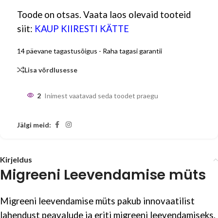
Toode on otsas. Vaata laos olevaid tooteid
siit:
KAUP KIIRESTI KÄTTE
14 päevane tagastusõigus - Raha tagasi garantii
Lisa võrdlusesse
2
Inimest vaatavad seda toodet praegu
Jälgi meid:
Kirjeldus
Migreeni Leevendamise müts
Migreeni leevendamise müts pakub innovaatilist
lahendust peavalude ja eriti migreeni leevendamiseks.