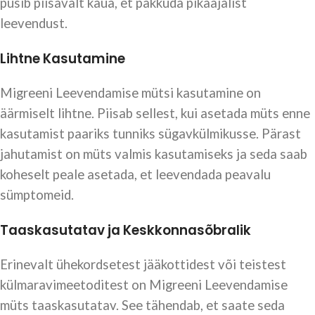
püsib piisavalt kaua, et pakkuda pikaajalist
leevendust.
Lihtne Kasutamine
Migreeni Leevendamise mütsi kasutamine on
äärmiselt lihtne. Piisab sellest, kui asetada müts enne
kasutamist paariks tunniks sügavkülmikusse. Pärast
jahutamist on müts valmis kasutamiseks ja seda saab
koheselt peale asetada, et leevendada peavalu
sümptomeid.
Taaskasutatav ja Keskkonnasõbralik
Erinevalt ühekordsetest jääkottidest või teistest
külmaravimeetoditest on Migreeni Leevendamise
müts taaskasutatav. See tähendab, et saate seda