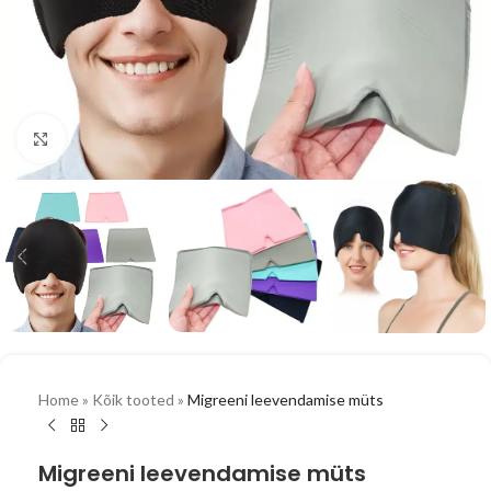
Vaata suuremalt
Home
»
Kõik tooted
»
Migreeni leevendamise müts
Migreeni leevendamise müts