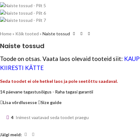
Home
»
Kõik tooted
»
Naiste tossud
Naiste tossud
Toode on otsas. Vaata laos olevaid tooteid siit:
KAUP
KIIRESTI KÄTTE
Seda toodet ei ole hetkel laos ja pole seetõttu saadaval.
14 päevane tagastusõigus - Raha tagasi garantii
Lisa võrdlusesse
Size guide
4
Inimest vaatavad seda toodet praegu
Jälgi meid: