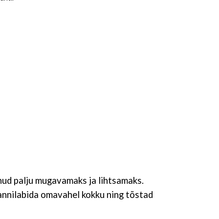
nud palju mugavamaks ja lihtsamaks.
pannilabida omavahel kokku ning tõstad