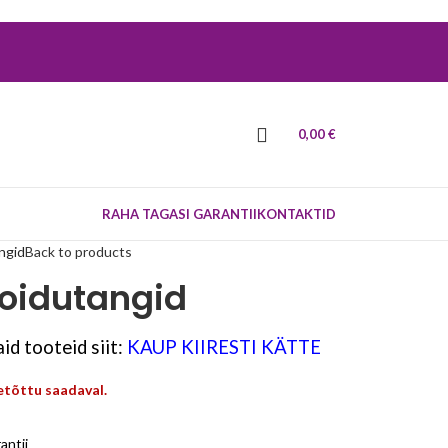
0,00
€
RAHA TAGASI GARANTII
KONTAKTID
ngid
Back to products
toidutangid
id tooteid siit:
KAUP KIIRESTI KÄTTE
eetõttu saadaval.
antii