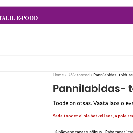
ALIL E-POOD
Home
»
Kõik tooted
»
Pannilabidas- toiduta
Pannilabidas- 
Toode on otsas. Vaata laos oleva
Seda toodet ei ole hetkel laos ja pole s
14 päevane tagastusõigus - Raha tagasi gar