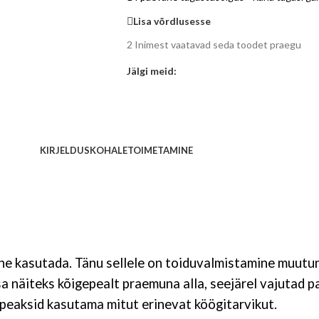
Lisa võrdlusesse
2
Inimest vaatavad seda toodet praegu
Jälgi meid:
KIRJELDUS
KOHALETOIMETAMINE
tne kasutada. Tänu sellele on toiduvalmistamine muutu
sa näiteks kõigepealt praemuna alla, seejärel vajutad 
et peaksid kasutama mitut erinevat köögitarvikut.