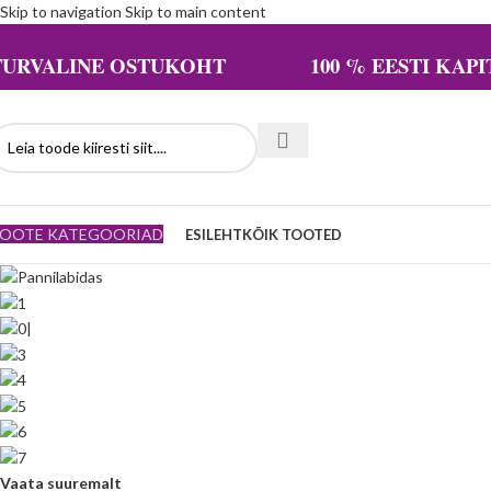
Skip to navigation
Skip to main content
TURVALINE OSTUKOHT 100 % EESTI KAPIT
OOTE KATEGOORIAD
ESILEHT
KÕIK TOOTED
Vaata suuremalt