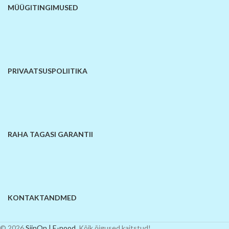
MÜÜGITINGIMUSED
PRIVAATSUSPOLIITIKA
RAHA TAGASI GARANTII
KONTAKTANDMED
© 2026
SiinOn | E-pood
. Kõik õigused kaitstud!