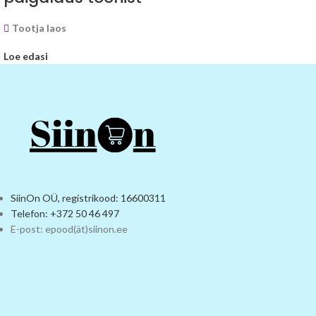
Tootja laos
Loe edasi
SiinOn OÜ, registrikood: 16600311
Telefon: +372 50 46 497
E-post: epood(ät)siinon.ee