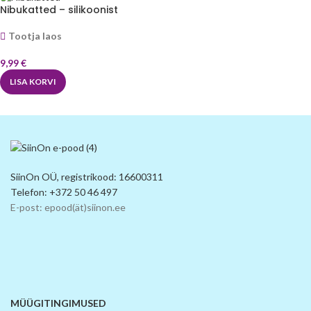
Nibukatted – silikoonist
Tootja laos
9,99
€
LISA KORVI
SiinOn OÜ, registrikood: 16600311
Telefon: +372 50 46 497
E-post: epood(ät)siinon.ee
MÜÜGITINGIMUSED