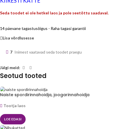
KIIRESTI KÄTTE
Seda toodet ei ole hetkel laos ja pole seetõttu saadaval.
14 päevane tagastusõigus - Raha tagasi garantii
Lisa võrdlusesse
7
Inimest vaatavad seda toodet praegu
Jälgi meid:
Seotud tooted
Naiste spordirinnahoidja, joogarinnahoidja
Tootja laos
LOE EDASI