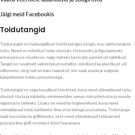
Jälgi meid
Facebookis
Toidutangid
Toidutangid on hädavajalikud tööriistad igas köögis, kus valmistatakse
toitu. Need on mõeldud toidu ohutuks tõstmiseks ja liigutamiseks
erinevatesse nõudesse, nagu näiteks kastrulid, pannid või taldrikud.
Tangid on tavaliselt valmistatud metallist, mõnikord ka plastikust või
silikoonist, ning neil on kaks haaratsit, mis saab avada ja sulgeda
käepidemete kokku pressimisega.
Toidutangid on väga kasulikud tööriistad, kuna need võimaldavad toitu
ohutult tõsta ja käidelda, minimeerides samas riski põletuste ja muude
vigastuste tekkeks. Lisaks on need ka hügieenilised, kuna need
võimaldavad toidu käitlemist ilma otse kätega puutumata. Toidutange
saab kasutada ka grillimiseks, sest need võimaldavad toiduaineid
pöörata ilma grilli restidest kinni haaramata.