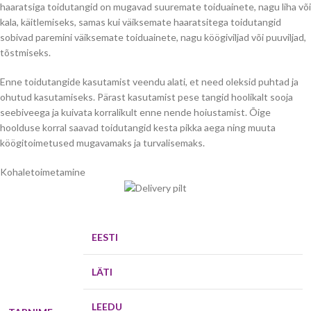
haaratsiga toidutangid on mugavad suuremate toiduainete, nagu liha või
kala, käitlemiseks, samas kui väiksemate haaratsitega toidutangid
sobivad paremini väiksemate toiduainete, nagu köögiviljad või puuviljad,
tõstmiseks.
Enne toidutangide kasutamist veendu alati, et need oleksid puhtad ja
ohutud kasutamiseks. Pärast kasutamist pese tangid hoolikalt sooja
seebiveega ja kuivata korralikult enne nende hoiustamist. Õige
hoolduse korral saavad toidutangid kesta pikka aega ning muuta
köögitoimetused mugavamaks ja turvalisemaks.
Kohaletoimetamine
EESTI
LÄTI
LEEDU