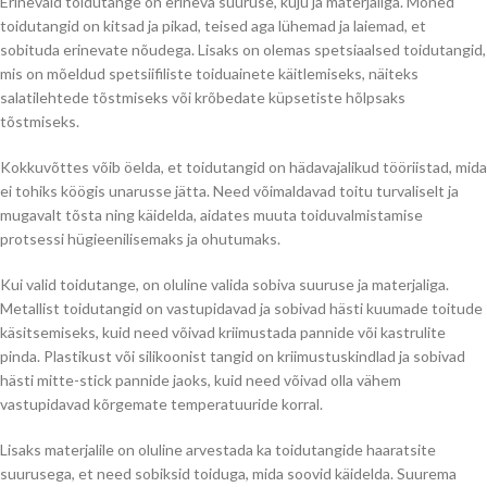
Erinevaid toidutange on erineva suuruse, kuju ja materjaliga. Mõned
toidutangid on kitsad ja pikad, teised aga lühemad ja laiemad, et
sobituda erinevate nõudega. Lisaks on olemas spetsiaalsed toidutangid,
mis on mõeldud spetsiifiliste toiduainete käitlemiseks, näiteks
salatilehtede tõstmiseks või krõbedate küpsetiste hõlpsaks
tõstmiseks.
Kokkuvõttes võib öelda, et toidutangid on hädavajalikud tööriistad, mida
ei tohiks köögis unarusse jätta. Need võimaldavad toitu turvaliselt ja
mugavalt tõsta ning käidelda, aidates muuta toiduvalmistamise
protsessi hügieenilisemaks ja ohutumaks.
Kui valid toidutange, on oluline valida sobiva suuruse ja materjaliga.
Metallist toidutangid on vastupidavad ja sobivad hästi kuumade toitude
käsitsemiseks, kuid need võivad kriimustada pannide või kastrulite
pinda. Plastikust või silikoonist tangid on kriimustuskindlad ja sobivad
hästi mitte-stick pannide jaoks, kuid need võivad olla vähem
vastupidavad kõrgemate temperatuuride korral.
Lisaks materjalile on oluline arvestada ka toidutangide haaratsite
suurusega, et need sobiksid toiduga, mida soovid käidelda. Suurema