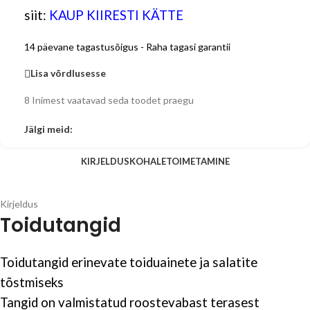
siit:
KAUP KIIRESTI KÄTTE
14 päevane tagastusõigus - Raha tagasi garantii
Lisa võrdlusesse
8
Inimest vaatavad seda toodet praegu
Jälgi meid:
KIRJELDUS
KOHALETOIMETAMINE
Kirjeldus
Toidutangid
Toidutangid erinevate toiduainete ja salatite
tõstmiseks
Tangid on valmistatud roostevabast terasest