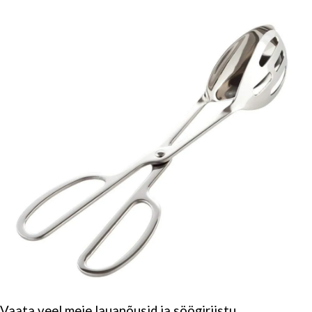
Vaata veel meie
lauanõusid ja söögiriistu