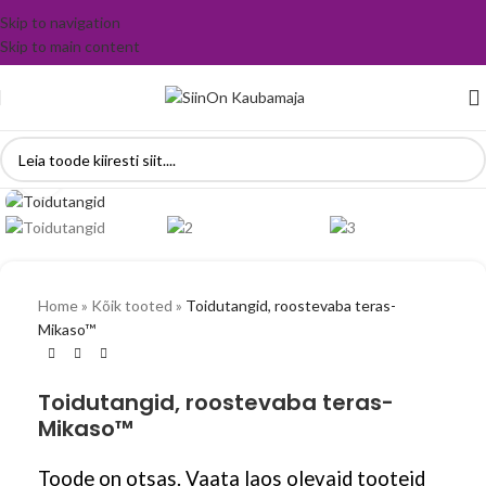
Skip to navigation
Skip to main content
Vaata suuremalt
Home
»
Kõik tooted
»
Toidutangid, roostevaba teras-
Mikaso™
Toidutangid, roostevaba teras-
Mikaso™
Toode on otsas. Vaata laos olevaid tooteid