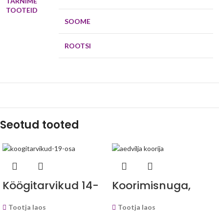
TARNIME
TOOTEID
SOOME
ROOTSI
Seotud tooted
Köögitarvikud 14-
Koorimisnuga,
19 osa –
keraamiline-
Tootja laos
Tootja laos
LovelyKitchen™
LovelyKitchen™