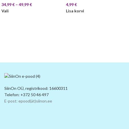
34,99
€
–
49,99
€
4,99
€
Vali
Lisa korvi
SiinOn OÜ, registrikood: 16600311
Telefon: +372 50 46 497
E-post: epood(ät)siinon.ee