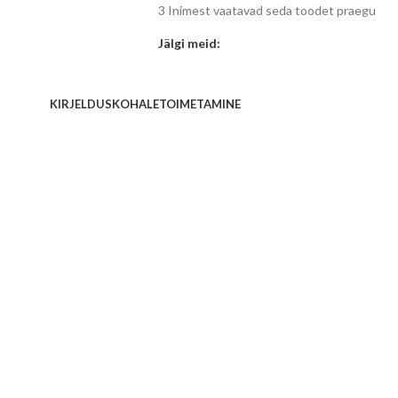
3
Inimest vaatavad seda toodet praegu
Jälgi meid:
KIRJELDUS
KOHALETOIMETAMINE