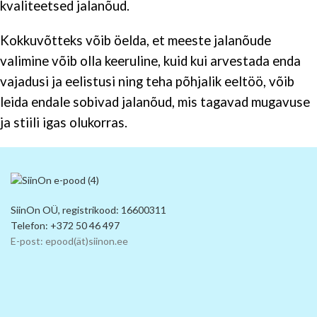
kvaliteetsed jalanõud.
Kokkuvõtteks võib öelda, et meeste jalanõude
valimine võib olla keeruline, kuid kui arvestada enda
vajadusi ja eelistusi ning teha põhjalik eeltöö, võib
leida endale sobivad jalanõud, mis tagavad mugavuse
ja stiili igas olukorras.
SiinOn OÜ, registrikood: 16600311
Telefon: +372 50 46 497
E-post: epood(ät)siinon.ee