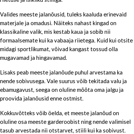
Valides meeste jalanõusid, tuleks kaaluda erinevaid
materjale ja omadusi. Näiteks nahast kingad on
klassikaline valik, mis kestab kaua ja sobib nii
formaalsemate kui ka vabaaja riietega. Kuid kui otsite
midagi sportlikumat, võivad kangast tossud olla
mugavamad ja hingavamad.
Lisaks peab meeste jalanõude puhul arvestama ka
nende sobivusega. Vale suurus võib tekitada valu ja
ebamugavust, seega on oluline mõõta oma jalgu ja
proovida jalanõusid enne ostmist.
Kokkuvõtteks võib öelda, et meeste jalanõud on
oluline osa meeste garderoobist ning nende valimisel
tasub arvestada nii otstarvet, stiili kui ka sobivust.