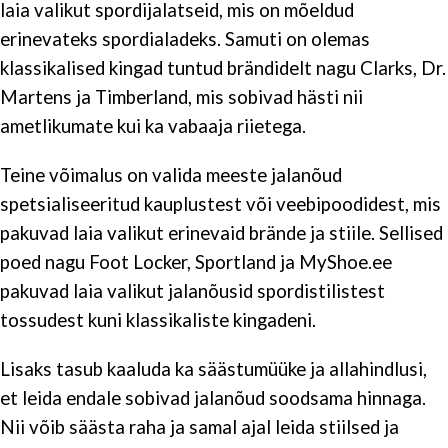
laia valikut spordijalatseid, mis on mõeldud
erinevateks spordialadeks. Samuti on olemas
klassikalised kingad tuntud brändidelt nagu Clarks, Dr.
Martens ja Timberland, mis sobivad hästi nii
ametlikumate kui ka vabaaja riietega.
Teine võimalus on valida meeste jalanõud
spetsialiseeritud kauplustest või veebipoodidest, mis
pakuvad laia valikut erinevaid brände ja stiile. Sellised
poed nagu Foot Locker, Sportland ja MyShoe.ee
pakuvad laia valikut jalanõusid spordistilistest
tossudest kuni klassikaliste kingadeni.
Lisaks tasub kaaluda ka säästumüüke ja allahindlusi,
et leida endale sobivad jalanõud soodsama hinnaga.
Nii võib säästa raha ja samal ajal leida stiilsed ja