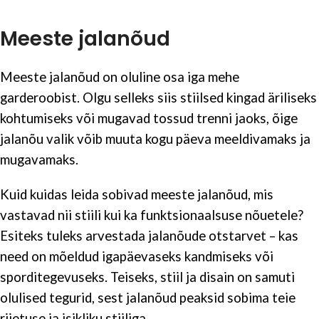
Meeste jalanõud
Meeste jalanõud on oluline osa iga mehe
garderoobist. Olgu selleks siis stiilsed kingad äriliseks
kohtumiseks või mugavad tossud trenni jaoks, õige
jalanõu valik võib muuta kogu päeva meeldivamaks ja
mugavamaks.
Kuid kuidas leida sobivad meeste jalanõud, mis
vastavad nii stiili kui ka funktsionaalsuse nõuetele?
Esiteks tuleks arvestada jalanõude otstarvet – kas
need on mõeldud igapäevaseks kandmiseks või
sporditegevuseks. Teiseks, stiil ja disain on samuti
olulised tegurid, sest jalanõud peaksid sobima teie
riietuse ja isikliku stiiliga.