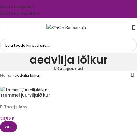
Skip to navigation
Skip to main content
aedvilja lõikur
Kategooriad
Home
»
aedvilja lõikur
Trummel juurviljalõikur
Tootja laos
24,99
€
VALI