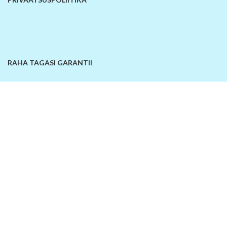
RAHA TAGASI GARANTII
KONTAKTANDMED
© 2026
SiinOn | E-pood
. Kõik õigused kaitstud!
Lisa võrdlusesse
Ostukorv
Sellel veebilehel kasutatakse küpsiseid. Veebilehe kasutamist jätkates
nõustute küpsiste kasutamisega.