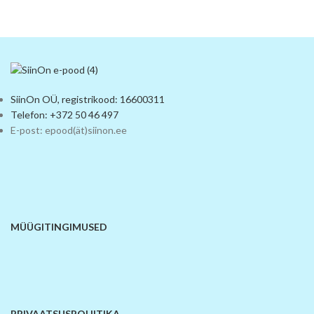
SiinOn OÜ, registrikood: 16600311
Telefon: +372 50 46 497
E-post: epood(ät)siinon.ee
MÜÜGITINGIMUSED
PRIVAATSUSPOLIITIKA