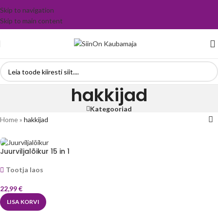
Skip to navigation
Skip to main content
hakkijad
Kategooriad
Home
»
hakkijad
Juurviljalõikur 15 in 1
Tootja laos
22,99
€
LISA KORVI