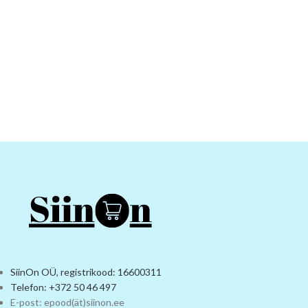
SiinOn OÜ, registrikood: 16600311
Telefon: +372 50 46 497
E-post: epood(ät)siinon.ee