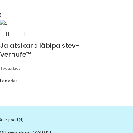
Jalatsikarp läbipaistev-
Vernufe™
Tootja laos
Loe edasi
 OÜ, registrikood: 16600311