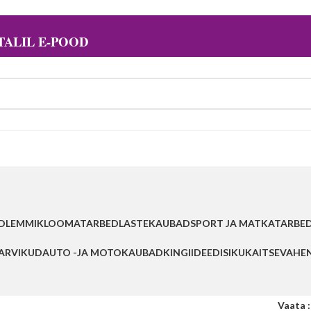
ALIL E-POOD
D
LEMMIKLOOMATARBED
LASTEKAUBAD
SPORT JA MATKATARBE
TARVIKUD
AUTO -JA MOTOKAUBAD
KINGIIDEED
ISIKUKAITSEVAHE
Vaata