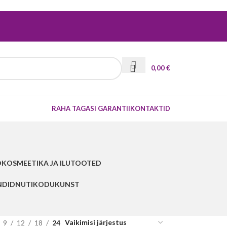
0,00
€
RAHA TAGASI GARANTII
KONTAKTID
D
KOSMEETIKA JA ILUTOOTED
NDID
NUTIKODU
KUNST
9
12
18
24