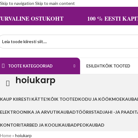
Skip to navigation
Skip to main content
TURVALINE OSTUKOHT 100 % EESTI KAPIT
TOOTE KATEGOORIAD
ESILEHT
KÕIK TOOTED
hoiukarp
KAUP KIIRESTI KÄTTE!
KÕIK TOOTED
KODU JA KÖÖK
MOEKAUBA
ELEKTROONIKA JA ARVUTIKAUBAD
TÖÖRIISTAD
JAHI -JA PAADI
KONTORITARBED JA KOOLIKAUBAD
PEOKAUBAD
Home
»
hoiukarp