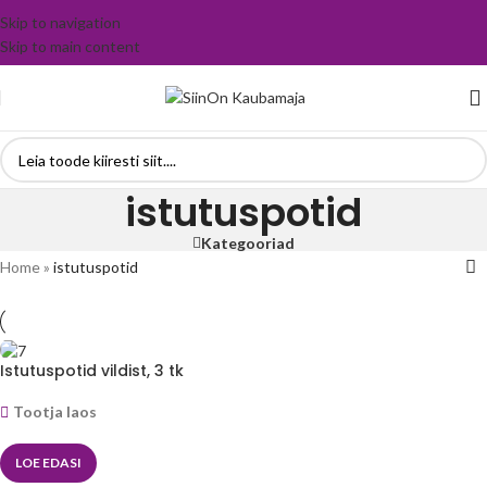
Skip to navigation
Skip to main content
istutuspotid
Kategooriad
Home
»
istutuspotid
Istutuspotid vildist, 3 tk
Tootja laos
LOE EDASI