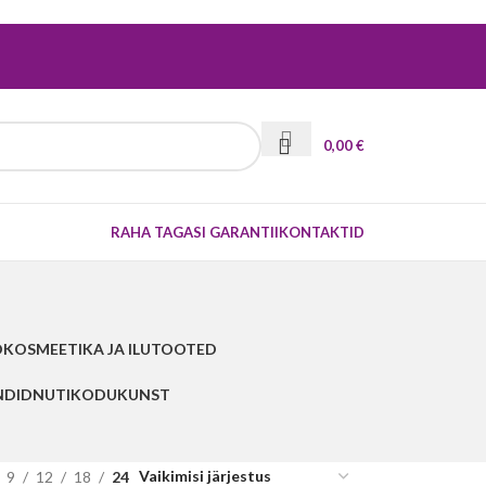
0,00
€
RAHA TAGASI GARANTII
KONTAKTID
D
KOSMEETIKA JA ILUTOOTED
NDID
NUTIKODU
KUNST
9
12
18
24