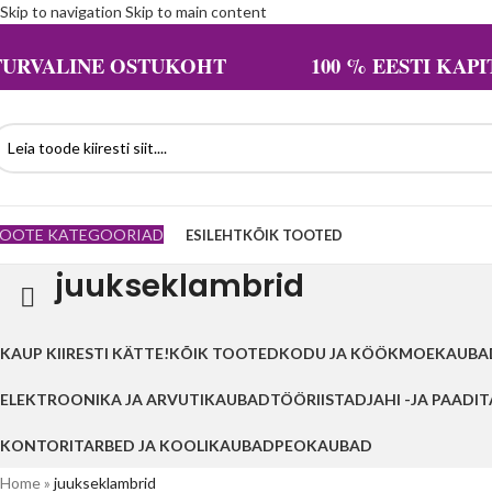
Skip to navigation
Skip to main content
TURVALINE OSTUKOHT 100 % EESTI KAPIT
OOTE KATEGOORIAD
ESILEHT
KÕIK TOOTED
juukseklambrid
KAUP KIIRESTI KÄTTE!
KÕIK TOOTED
KODU JA KÖÖK
MOEKAUBA
ELEKTROONIKA JA ARVUTIKAUBAD
TÖÖRIISTAD
JAHI -JA PAADI
KONTORITARBED JA KOOLIKAUBAD
PEOKAUBAD
Home
»
juukseklambrid