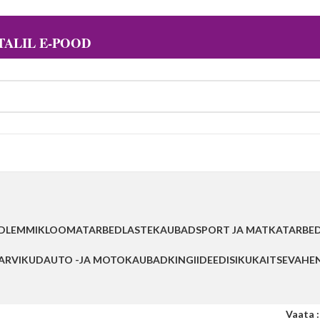
ALIL E-POOD
D
LEMMIKLOOMATARBED
LASTEKAUBAD
SPORT JA MATKATARBE
TARVIKUD
AUTO -JA MOTOKAUBAD
KINGIIDEED
ISIKUKAITSEVAHE
Vaata