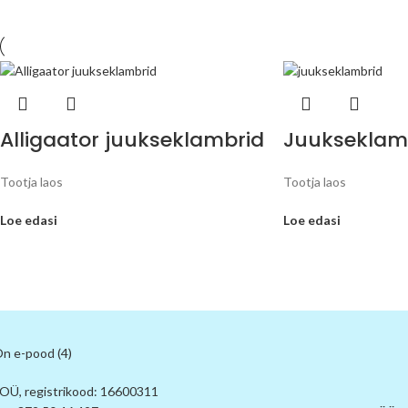
Alligaator juukseklambrid
Juukseklamb
Tootja laos
Tootja laos
Loe edasi
Loe edasi
 OÜ, registrikood: 16600311