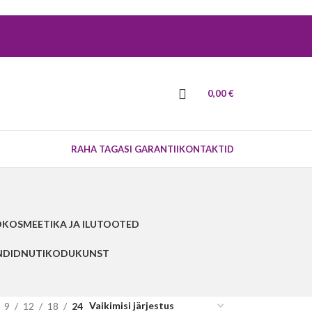
0,00
€
RAHA TAGASI GARANTII
KONTAKTID
D
KOSMEETIKA JA ILUTOOTED
NDID
NUTIKODU
KUNST
9
12
18
24