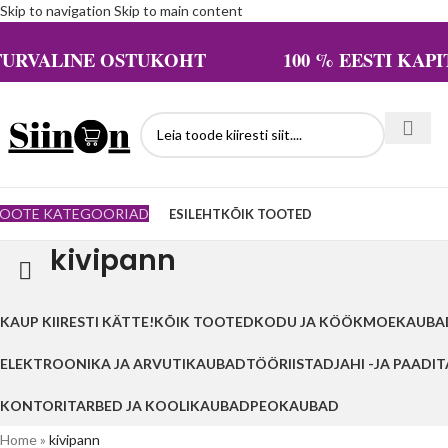
Skip to navigation
Skip to main content
TURVALINE OSTUKOHT 100 % EESTI KAPIT
OOTE KATEGOORIAD
ESILEHT
KÕIK TOOTED
kivipann
KAUP KIIRESTI KÄTTE!
KÕIK TOOTED
KODU JA KÖÖK
MOEKAUBA
ELEKTROONIKA JA ARVUTIKAUBAD
TÖÖRIISTAD
JAHI -JA PAADI
KONTORITARBED JA KOOLIKAUBAD
PEOKAUBAD
Home
»
kivipann