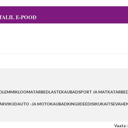
ALIL E-POOD
D
LEMMIKLOOMATARBED
LASTEKAUBAD
SPORT JA MATKATARBE
TARVIKUD
AUTO -JA MOTOKAUBAD
KINGIIDEED
ISIKUKAITSEVAHE
Vaata