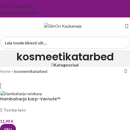
Skip to navigation
Skip to main content
kosmeetikatarbed
Kategooriad
Home
»
kosmeetikatarbed
Hambaharja karp-Vernufe™
Tootja laos
11,99
€
VALI