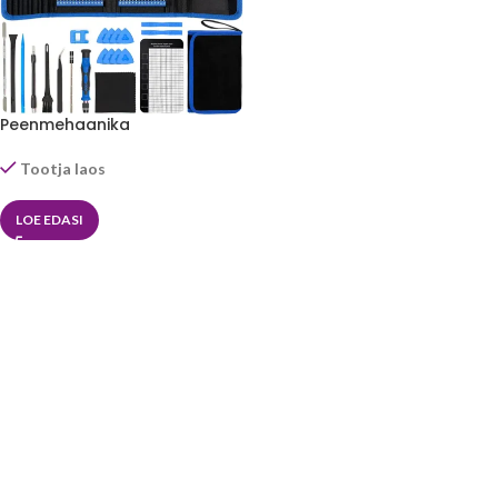
Peenmehaanika
kruvikeerajate komplekt 142
osa
Tootja laos
LOE EDASI