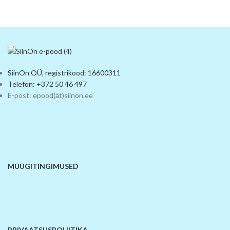
SiinOn OÜ, registrikood: 16600311
Telefon: +372 50 46 497
E-post: epood(ät)siinon.ee
MÜÜGITINGIMUSED
PRIVAATSUSPOLIITIKA