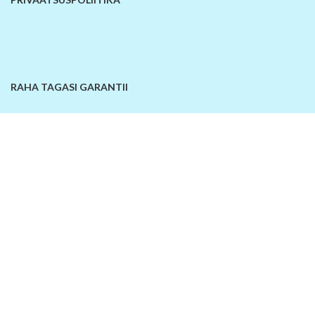
RAHA TAGASI GARANTII
KONTAKTANDMED
© 2026
SiinOn | E-pood
. Kõik õigused kaitstud!
Lisa võrdlusesse
Ostukorv
Sellel veebilehel kasutatakse küpsiseid. Veebilehe kasutamist jätkates
nõustute küpsiste kasutamisega.