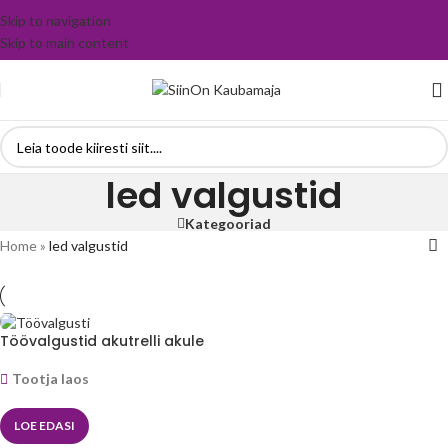
Skip to navigation
Skip to main content
led valgustid
Kategooriad
Home
»
led valgustid
Töövalgustid akutrelli akule
Tootja laos
LOE EDASI