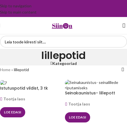
Skip to navigation
Skip to main content
lillepotid
Kategooriad
Home
»
lillepotid
Istutuspotid vildist, 3 tk
Seinakaunistus- lillepott
seinale
Tootja laos
Tootja laos
LOE EDASI
LOE EDASI