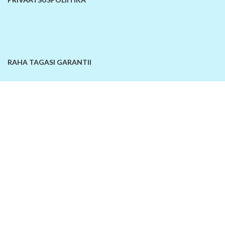
RAHA TAGASI GARANTII
KONTAKTANDMED
© 2026
SiinOn | E-pood
. Kõik õigused kaitstud!
Lisa võrdlusesse
Ostukorv
Sellel veebilehel kasutatakse küpsiseid. Veebilehe kasutamist jätkates
nõustute küpsiste kasutamisega.