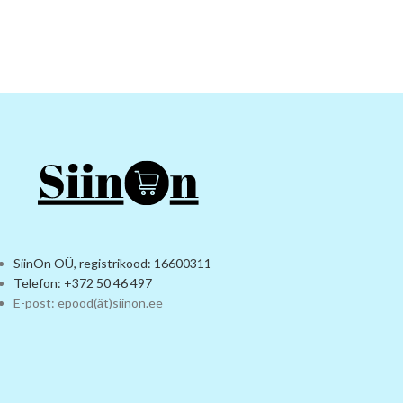
SiinOn OÜ, registrikood: 16600311
Telefon: +372 50 46 497
E-post: epood(ät)siinon.ee