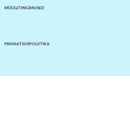
MÜÜGITINGIMUSED
PRIVAATSUSPOLIITIKA
RAHA TAGASI GARANTII
KONTAKTANDMED