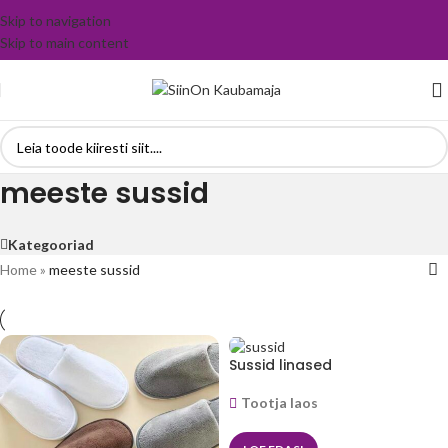
Skip to navigation
Skip to main content
meeste sussid
Kategooriad
Home
»
meeste sussid
Sussid linased
Tootja laos