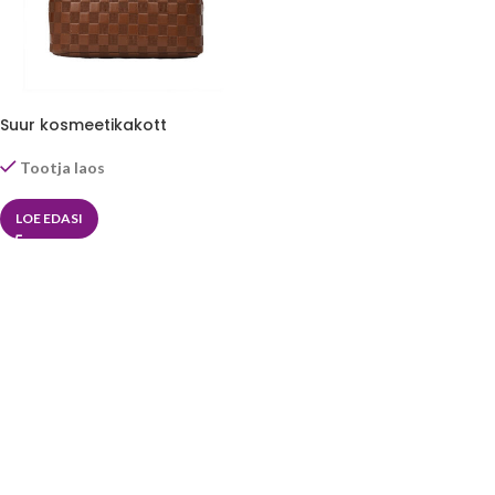
Suur kosmeetikakott
Tootja laos
LOE EDASI