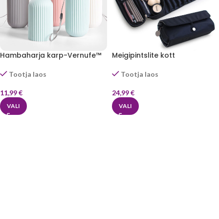
Hambaharja karp-Vernufe™
Meigipintslite kott
Tootja laos
Tootja laos
11,99
€
24,99
€
VALI
VALI