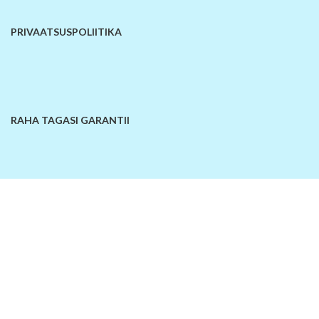
PRIVAATSUSPOLIITIKA
RAHA TAGASI GARANTII
KONTAKTANDMED
© 2026
SiinOn | E-pood
. Kõik õigused kaitstud!
Lisa võrdlusesse
Ostukorv