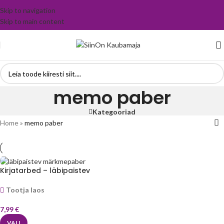
Skip to navigation
Skip to main content
memo paber
Kategooriad
Home
»
memo paber
Kirjatarbed – läbipaistev
märkmepaber 3 tk
Tootja laos
7,99
€
VALI