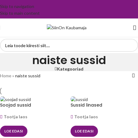
Skip to navigation
Skip to main content
naiste sussid
Kategooriad
Home
»
naiste sussid
Soojad sussid
Sussid linased
Tootja laos
Tootja laos
LOE EDASI
LOE EDASI