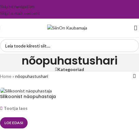
Skip to navigation
Skip to main content
nõopuhastushari
Kategooriad
Home
»
nõopuhastushari
Silikoonist näopuhastaja
Tootja laos
LOE EDASI