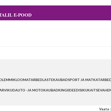
ALIL E-POOD
D
LEMMIKLOOMATARBED
LASTEKAUBAD
SPORT JA MATKATARBE
TARVIKUD
AUTO -JA MOTOKAUBAD
KINGIIDEED
ISIKUKAITSEVAHE
Vaata