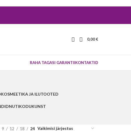
0,00
€
RAHA TAGASI GARANTII
KONTAKTID
D
KOSMEETIKA JA ILUTOOTED
NDID
NUTIKODU
KUNST
9
12
18
24