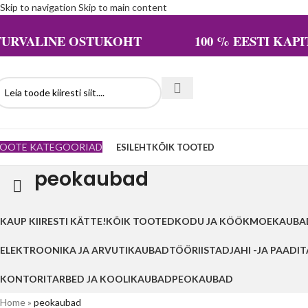
Skip to navigation
Skip to main content
TURVALINE OSTUKOHT 100 % EESTI KAPIT
OOTE KATEGOORIAD
ESILEHT
KÕIK TOOTED
peokaubad
KAUP KIIRESTI KÄTTE!
KÕIK TOOTED
KODU JA KÖÖK
MOEKAUBA
ELEKTROONIKA JA ARVUTIKAUBAD
TÖÖRIISTAD
JAHI -JA PAADI
KONTORITARBED JA KOOLIKAUBAD
PEOKAUBAD
Home
»
peokaubad