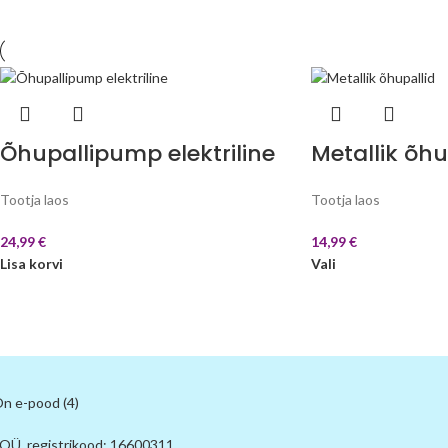
Õhupallipump elektriline
Metallik õhu
Tootja laos
Tootja laos
24,99
€
14,99
€
Lisa korvi
Vali
 OÜ, registrikood: 16600311