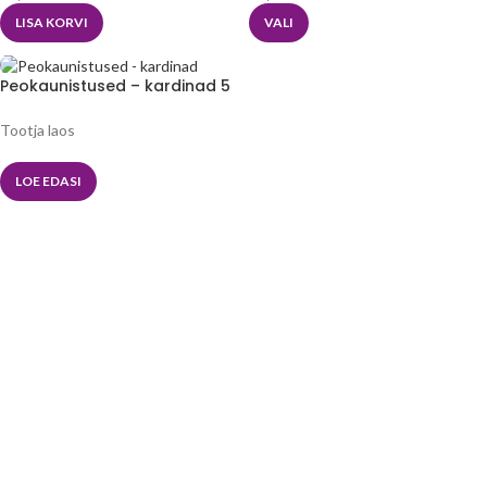
LISA KORVI
VALI
Peokaunistused – kardinad 5
tk
Tootja laos
LOE EDASI