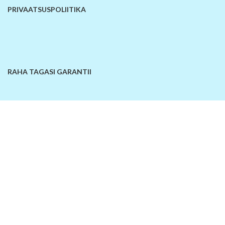
PRIVAATSUSPOLIITIKA
RAHA TAGASI GARANTII
KONTAKTANDMED
© 2026
SiinOn | E-pood
. Kõik õigused kaitstud!
Lisa võrdlusesse
Ostukorv
Sellel veebilehel kasutatakse küpsiseid. Veebilehe kasutamist jätkates