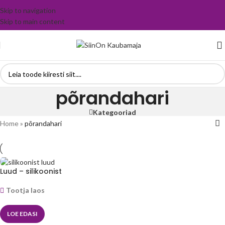
Skip to navigation
Skip to main content
põrandahari
Kategooriad
Home
»
põrandahari
Luud – silikoonist
Tootja laos
LOE EDASI