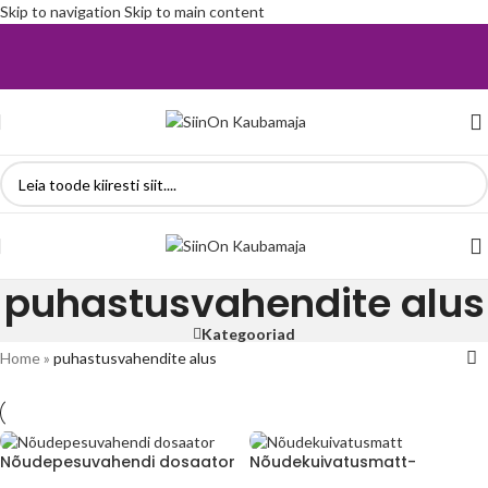
Skip to navigation
Skip to main content
puhastusvahendite alus
Kategooriad
Home
»
puhastusvahendite alus
Nõudepesuvahendi dosaator
Nõudekuivatusmatt-
+ svamm- LovelyKitchen™
LovelyKitchen™