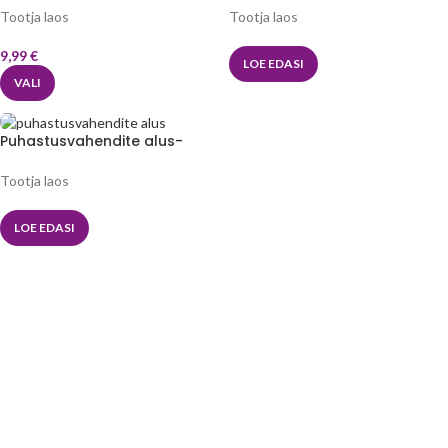
Tootja laos
Tootja laos
9,99
€
LOE EDASI
VALI
Puhastusvahendite alus-
LovelyKitchen™
Tootja laos
LOE EDASI