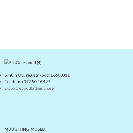
SiinOn OÜ, registrikood: 16600311
Telefon: +372 50 46 497
E-post: epood(ät)siinon.ee
MÜÜGITINGIMUSED