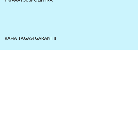
RAHA TAGASI GARANTII
KONTAKTANDMED
© 2026
SiinOn | E-pood
. Kõik õigused kaitstud!
Lisa võrdlusesse
Ostukorv
Sellel veebilehel kasutatakse küpsiseid. Veebilehe kasutamist jätkates
nõustute küpsiste kasutamisega.